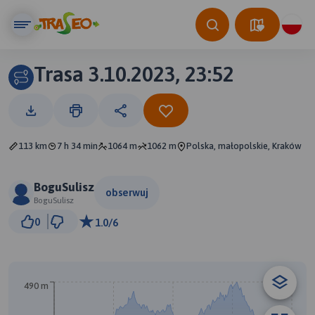
Trasa 3.10.2023, 23:52
113 km
7 h 34 min
1064 m
1062 m
Polska, małopolskie, Kraków
BoguSulisz
obserwuj
BoguSulisz
5 km
0
1.0/6
© Traseo Map
© OpenMapTiles
© OpenStreetMap contributors
490 m