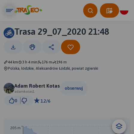
Trasa 29_07_2020 21:48
44 km
3 h 4 min
176 m
196 m
Polska, łódzkie, Aleksandrów Łódzki, powiat zgierski
Adam Robert Kotas
obserwuj
adamkotas1
3 km
0
1.2/6
© Traseo Map
© OpenMapTiles
© OpenStreetMap contributors
205 m