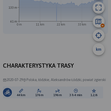
133 m
B
A
61 m
0 m
11 km
22 km
33 km
44 km
km
CHARAKTERYSTYKA TRASY
2020-07-29
Polska, łódzkie, Aleksandrów Łódzki, powiat zgierski
Długość trasy:
Suma przewyższeń:
Suma spadków:
Średni czas potrzebny 
Ocena tras
44 km
176 m
196 m
3 h 4 min
1.2/6