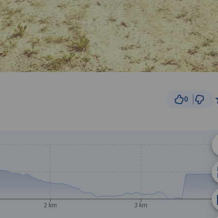
0
1 km
© Traseo Map
© OpenMapTiles
© OpenStreetMap cont
B
2 km
3 km