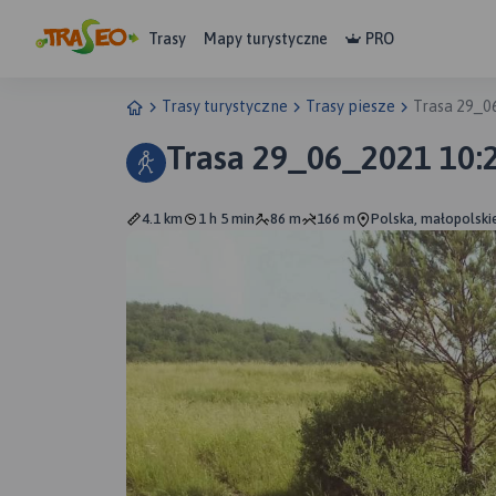
Trasy
Mapy turystyczne
PRO
Trasy turystyczne
Trasy piesze
Trasa 29_0
Trasa 29_06_2021 10:
4.1 km
1 h 5 min
86 m
166 m
Polska, małopolskie