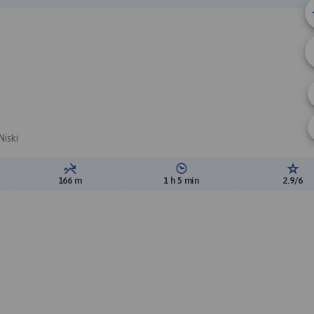
A
Niski
ewyższeń:
Suma spadków:
Średni czas potrzebny na pokon
Ocen
166 m
1 h 5 min
2.9/6