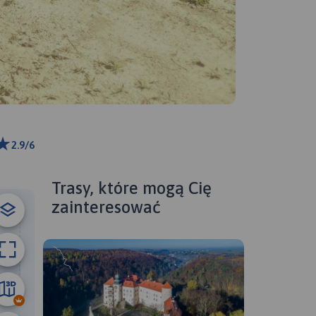
2.9/6
ributors
Trasy, które mogą Cię
zainteresować
4.1 km