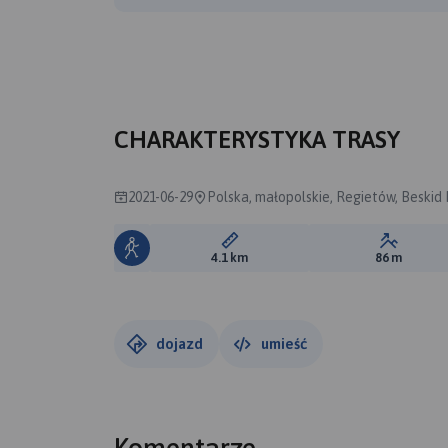
CHARAKTERYSTYKA TRASY
2021-06-29
Polska, małopolskie, Regietów, Beskid 
Długość trasy:
Suma prz
4.1 km
86 m
dojazd
umieść
Komentarze