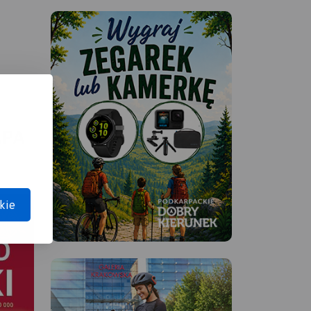
APA
kie