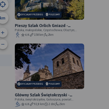
OFICJALNY PRZEBIEG
POLECAMY
km
Pieszy Szlak Orlich Gniazd -
oficjalny przebieg szlaku
Polska, małopolskie, Częstochowa; Olsztyn;
Mirów; Bobolice; Morsko; Ogrodzieniec; Pilica;
6/6
158 km
2km
Smoleń; By
anie trasy:
a trasy:
OFICJALNY PRZEBIEG
POLECAMY
Główny Szlak Świętokrzyski -
oficjalny przebieg
Polska, świętokrzyskie, Gołoszyce, powiat
opatowski
6/6
92,8 km
2 dni
2km