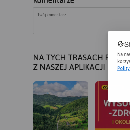
Twój komentarz
S
Na na
NA TYCH TRASACH PRZYD
korzys
Z NASZEJ APLIKACJI
Polit