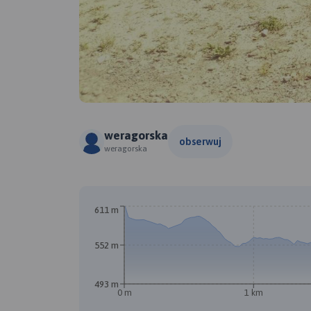
weragorska
obserwuj
weragorska
611 m
552 m
493 m
0 m
1 km