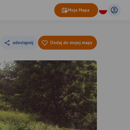
Moja Mapa
udostępnij
Dodaj do mojej mapy