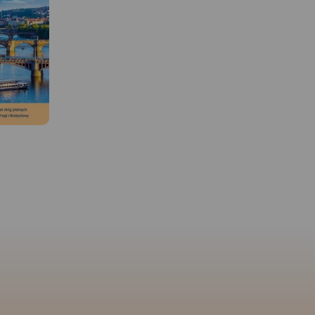
MAPA TURYSTYCZNA W
MAPA TURYSTYCZNA W
APLIKACJI TRASEO
APLIKACJI TRASEO
 W
Mapa Beskidu Niskiego,
Mapa Beskidu Niskiego
przeznaczona jest dla
wydawnictwa Compass 
wszystkich, którzy przybywają
mapa offline na urządz
ajbliższe
w góry puste i dzikie, aby
mobilne w skali 1:50 000
ci Wysowa-
aktywnie spędzić czas, jeździć
prezentująca obszar Be
trum w skali
na rowerze i zdobywać piesze
Niskiego. Zasięg mapy
ój to
odznaki W KRĘGU
obejmuje tereny od Kryn
ość
LACKOWEJ,
o których dowiesz
Zdrój i Grybowa na zac
żona w
się więcej na stronie
po Komańczę i Szczawn
iej części
www.niski.pl.
Znajdziesz na
wschodzie oraz Gorlice
olskiego,
mapie największe
atrakcje
północy po polsko-słow
m, przy
turystyczne i przyrodnicze
pogranicze na południ
ą. Otoczona
regionu. Oznaczone są także
wydawnia 2023
 Beskidu
cmentarze z okresu I wojny
mi
światowej oraz zabytkowe
a zawiera