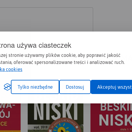
trona używa ciasteczek
szej stronie używamy plików cookie, aby poprawić jakość
A CI SIĘ MAPOPRZEWODNIK LUB M
tania, oferować spersonalizowane treści i analizować ruch.
yka cookies
Tylko niezbędne
Dostosuj
Akceptuj wszyst