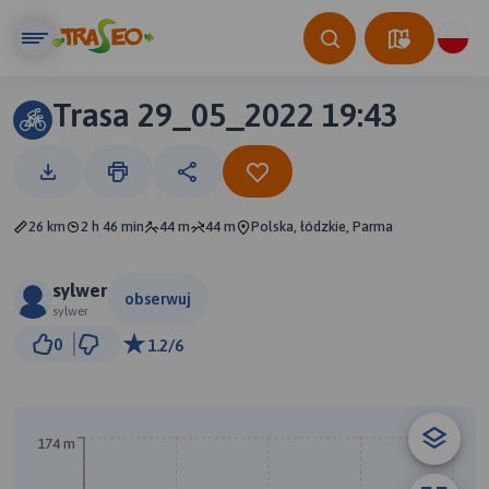
Trasa 29_05_2022 19:43
26 km
2 h 46 min
44 m
44 m
Polska, łódzkie, Parma
sylwer
obserwuj
sylwer
3 km
0
1.2/6
© Traseo Map
© OpenMapTiles
© OpenStreetMap contributors
174 m