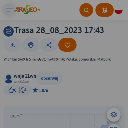
Trasa 28_08_2023 17:43
34 km
69 h 5 min
71 m
90 m
Polska, pomorskie, Malbork
wnja11wn
obserwuj
wnja11wn
5 km
0
1.0/6
© Traseo Map
© OpenMapTiles
© OpenStreetMap contributors
A
101 m