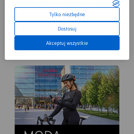
Kociewie zajmuje obszar
obecnych powiatów
Tylko niezbędne
starogardzkiego,
tczewskiego i północnej
części świeckiego,
Dostosuj
zamieszkany przez ok. 350
tys. mieszkańców. Część
Akceptuj wszystkie
mieszkańców regionu
posługuje się gwarami
kociewskimi.