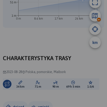
51 m
1 m
0 m
8.6 km
17 km
26 km
34 km
B
km
CHARAKTERYSTYKA TRASY
2023-08-28
Polska, pomorskie, Malbork
Długość trasy:
Suma przewyższeń:
Suma spadków:
Średni czas potrzebny 
Ocena tras
34 km
71 m
90 m
69 h 5 min
1.0/6
dojazd
umieść