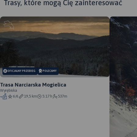
Trasy, które mogą Cię zainteresować
OFICJALNY PRZEBIEG
POLECAMY
Trasa Narciarska Mogielica
Wyrębiska
6/6
19,5 km
5:17 h
537m