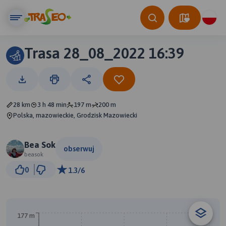
Trasa 28_08_2022 16:39
28 km
3 h 48 min
197 m
200 m
Polska, mazowieckie, Grodzisk Mazowiecki
Bea Sok
obserwuj
beasok
2 km
0
1.3/6
© Traseo Map
© OpenMapTiles
© OpenStreetMap contributors
177 m