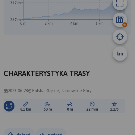
317 m
267 m
0 m
2 km
4 km
6 km
8.1 km
km
B
CHARAKTERYSTYKA TRASY
2023-06-28
Polska, śląskie, Tarnowskie Góry
Długość trasy:
Suma przewyższeń:
Suma spadków:
Średni czas potrzebny 
Ocena tras
8.1 km
53 m
0 m
22 min
1.1/6
dojazd
umieść