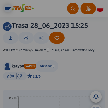
Trasa 28_06_2023 15:25
8.1 km
22 min
53 m
0 m
Polska, śląskie, Tarnowskie Góry
ketyov
obserwuj
PRO
1 km
0
1.1/6
© Traseo Map
© OpenMapTiles
© OpenStreetMap contributors
A
367 m