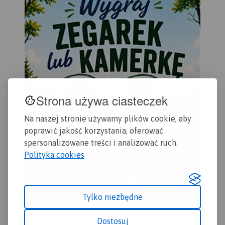
za
gra
Mie
wyb
par
por
par
wię
ob
Strona używa ciasteczek
UN
ję
Na naszej stronie używamy plików cookie, aby
an
sło
poprawić jakość korzystania, oferować
Map
spersonalizowane treści i analizować ruch.
- s
Polityka cookies
Sło
- 
au
eks
Tylko niezbędne
- pl
- s
Dostosuj
- i