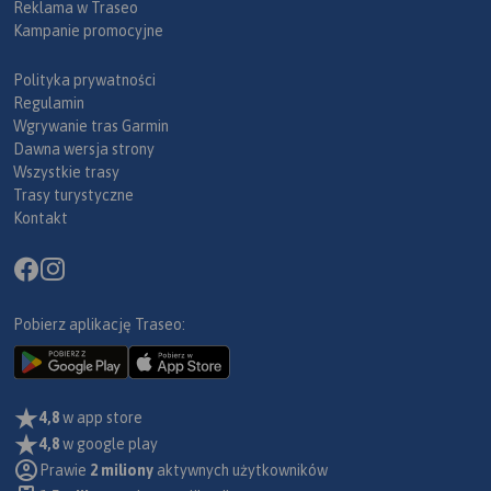
Reklama w Traseo
map
Kampanie promocyjne
dys
odn
Polityka prywatności
w te
Regulamin
ide
Wgrywanie tras Garmin
mie
Dawna wersja strony
pun
Wszystkie trasy
ark
Trasy turystyczne
pow
Kontakt
kol
nie
kil
prz
pla
Pobierz aplikację Traseo:
zap
roz
szl
wsk
4,8
w app store
wra
4,8
w google play
naj
Prawie
2 miliony
aktywnych użytkowników
Maj