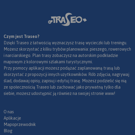
ark
pow
tra
Pot
umo
Czym jest Traseo?
pod
Dzięki Traseo z łatwością wyznaczysz trasę wycieczki lub treningu.
wył
Możesz skorzystać z kilku trybów planowania: pieszego, rowerowych
pos
i narciarskiego. Plan trasy zobaczysz na autorskim podkładzie
nie
mapowym z kolorowymi szlakami turystycznymi.
rea
Przy pomocy aplikacji możesz podążać zaplanowaną trasą lub
Żeb
skorzystać z propozycji innych użytkowników. Rób zdjęcia, nagrywaj
pos
ślad, dodawaj opisy, zapisuj i edytuj trasę. Możesz podzielić się nią
zos
ze społecznością Traseo lub zachować jako prywatną tylko dla
był
siebie, możesz udostępnić ją również na swojej stronie www!
uży
kie
z t
O nas
ozn
Aplikacje
wsk
Mapoprzewodnik
nie
Blog
mie