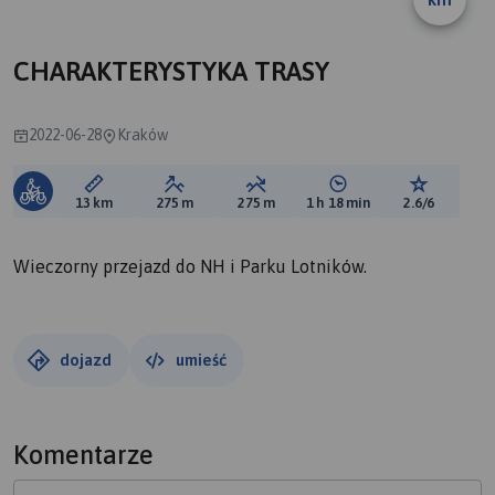
CHARAKTERYSTYKA TRASY
2022-06-28
Kraków
Długość trasy:
Suma przewyższeń:
Suma spadków:
Średni czas potrzebny 
Ocena tras
13 km
275 m
275 m
1 h 18 min
2.6/6
Wieczorny przejazd do NH i Parku Lotników.
dojazd
umieść
Komentarze