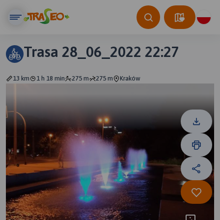
Trasa 28_06_2022 22:27
13 km
1 h 18 min
275 m
275 m
Kraków