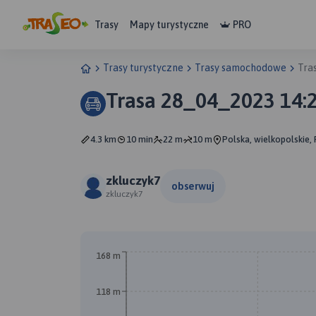
Trasy
Mapy turystyczne
PRO
Trasy turystyczne
Trasy samochodowe
Tra
Trasa 28_04_2023 14:
4.3 km
10 min
22 m
10 m
Polska, wielkopolskie,
zkluczyk7
obserwuj
zkluczyk7
168 m
118 m