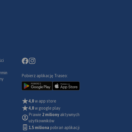
ci
rmin
Pobierz aplikację Traseo:
ny
4,8
w app store
4,8
w google play
Prawie
2 miliony
aktywnych
użytkowników
1.5 miliona
pobrań aplikacji