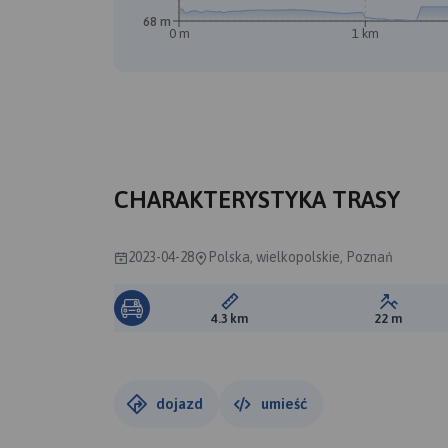
68 m
0 m
1 km
A
CHARAKTERYSTYKA TRASY
2023-04-28
Polska, wielkopolskie, Poznań
Długość trasy:
Suma prz
4.3 km
22 m
dojazd
umieść