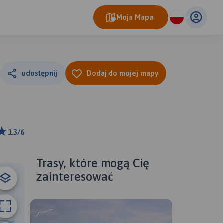
Moja Mapa
udostępnij
Dodaj do mojej mapy
1.3/6
ributors
Trasy, które mogą Cię
B
zainteresować