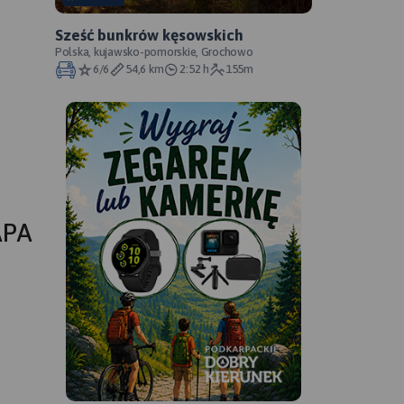
Sześć bunkrów kęsowskich
Polska, kujawsko-pomorskie, Grochowo
6/6
54,6 km
2:52 h
155m
APA