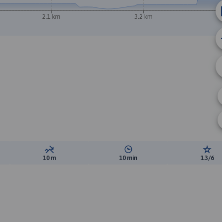
2.1 km
3.2 km
ewyższeń:
Suma spadków:
Średni czas potrzebny na pokon
Ocen
10 m
10 min
1.3/6