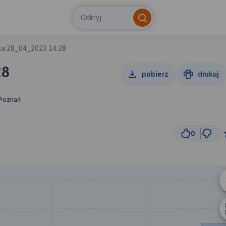
Odkryj
sa 28_04_2023 14:28
28
pobierz
drukuj
 Poznań
0
300 m
© Traseo Map
© OpenMapTiles
© OpenStreetMap cont