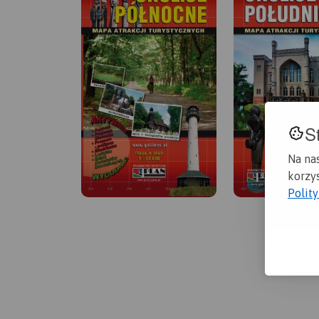
S
Na na
korzys
Polit