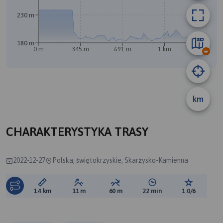
230 m
180 m
0 m
345 m
691 m
1 km
1.3 km
B
A
km
CHARAKTERYSTYKA TRASY
2022-12-27
Polska, świętokrzyskie, Skarżysko-Kamienna
Długość trasy:
Suma przewyższeń:
Suma spadków:
Średni czas potrzebny 
Ocena tras
1.4 km
11 m
60 m
22 min
1.0/6