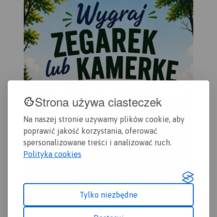
przedstawiony na mapie
zamyka się w granicach:
Końskie na północy, Raków
na południu, Ostrowiec
Świętokrzyski na wschodzie,
Dobrzeszów na zachodzie.
Rok wydania 2023
Strona używa ciasteczek
Na naszej stronie używamy plików cookie, aby
poprawić jakość korzystania, oferować
spersonalizowane treści i analizować ruch.
Polityka cookies
Tylko niezbędne