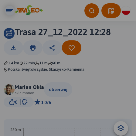
Trasa 27_12_2022 12:28
1.4 km
22 min
11 m
60 m
Polska, świętokrzyskie, Skarżysko-Kamienna
Marian Okła
obserwuj
okla.marian
100 m
0
1.0/6
© Traseo Map
© OpenMapTiles
© OpenStreetMap contributors
280 m