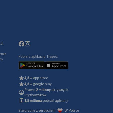
ci
rmin
Pobierz aplikację Traseo:
ny
4,8
w app store
4,8
w google play
Prawie
2 miliony
aktywnych
użytkowników
1.5 miliona
pobrań aplikacji
Stworzone z serduchem
W Polsce