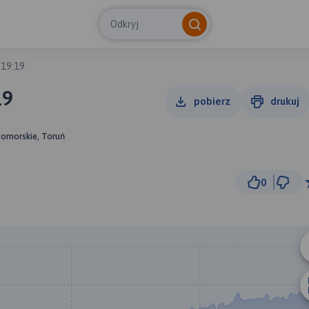
Odkryj
 19:19
19
pobierz
drukuj
pomorskie, Toruń
0
2 km
© Traseo Map
© OpenMapTiles
© OpenStreetMap cont