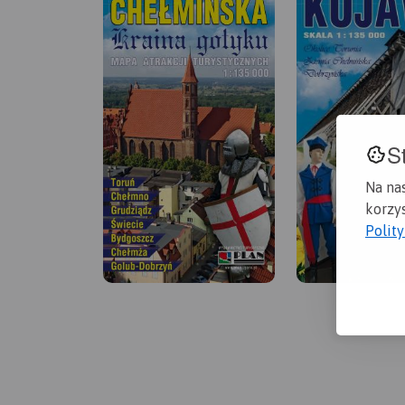
S
Na na
korzys
Polit