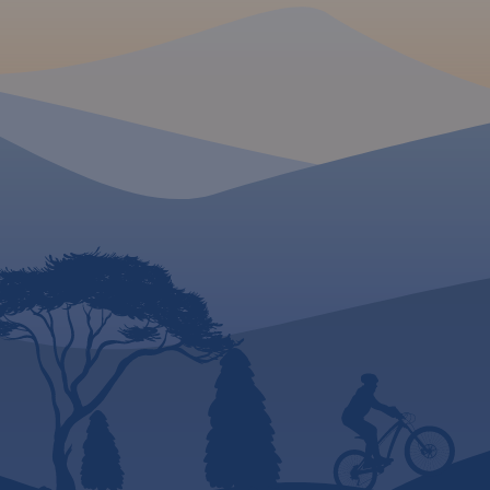
Golub-Dobrzyń oraz
Bydgoszcz.
Rok wydania 2017