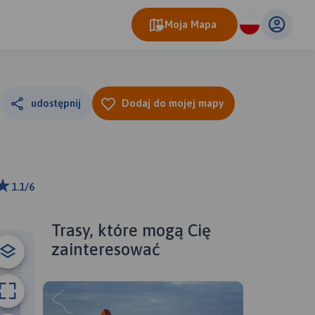
Moja Mapa
udostępnij
Dodaj do mojej mapy
1.1/6
ributors
Trasy, które mogą Cię
zainteresować