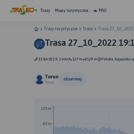
Trasy
Mapy turystyczne
PRO
Trasy turystyczne
Trasy
Trasa 27_10_2022
Trasa 27_10_2022 19:
31 km
2 h 3 min
127 m
129 m
Polska, kujawsko-
Torun
obserwuj
Torun
135 m
85 m