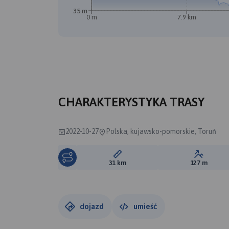
35 m
0 m
7.9 km
CHARAKTERYSTYKA TRASY
2022-10-27
Polska, kujawsko-pomorskie, Toruń
Długość trasy:
Suma prz
31 km
127 m
dojazd
umieść