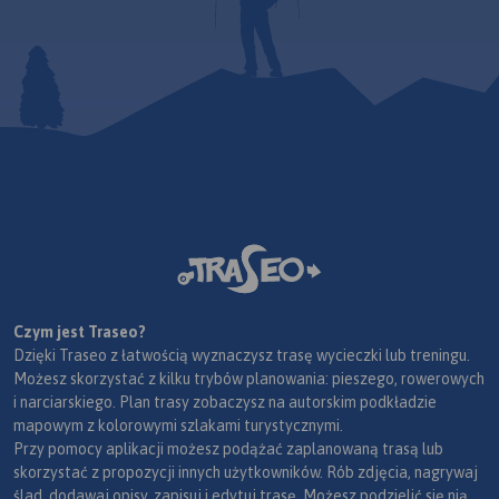
Czym jest Traseo?
Dzięki Traseo z łatwością wyznaczysz trasę wycieczki lub treningu.
Możesz skorzystać z kilku trybów planowania: pieszego, rowerowych
i narciarskiego. Plan trasy zobaczysz na autorskim podkładzie
mapowym z kolorowymi szlakami turystycznymi.
Przy pomocy aplikacji możesz podążać zaplanowaną trasą lub
skorzystać z propozycji innych użytkowników. Rób zdjęcia, nagrywaj
ślad, dodawaj opisy, zapisuj i edytuj trasę. Możesz podzielić się nią