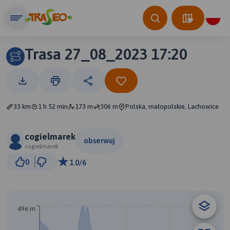
Trasa 27_08_2023 17:20
33 km
1 h 52 min
173 m
306 m
Polska, małopolskie, Lachowice
cogielmarek
obserwuj
cogielmarek
3 km
0
1.0/6
© Traseo Map
© OpenMapTiles
© OpenStreetMap contributors
496 m