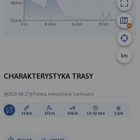
403 m
B
311 m
0 m
8.4 km
16 km
25 km
33 km
km
A
CHARAKTERYSTYKA TRASY
2023-08-27
Polska, małopolskie, Lachowice
Długość trasy:
Suma przewyższeń:
Suma spadków:
Średni czas potrzebny 
Ocena tras
33 km
173 m
306 m
1 h 52 min
1.0/6
dojazd
umieść