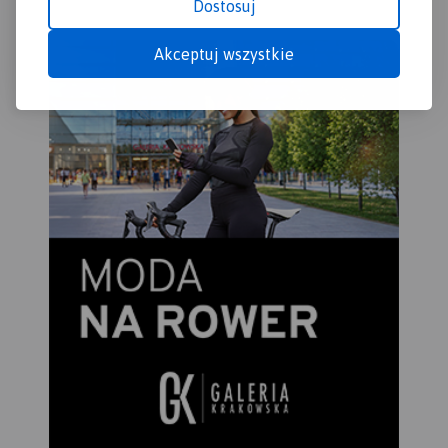
północnych, zwanych
Dostosuj
„wielką zerwą Babiej Góry”. U
północnych podnóży Babiej
Akceptuj wszystkie
Góry rozciąga się największa
pod względem powierzchni
wieś w Polsce – Zawoja. Jest
to atrakcyjna miejscowość
wypoczynkowa oraz idealna
baza wypadowa w Pasmo
Babiogórskie. Na mapie
zastosowano cieniowanie w
celu uzyskania wrażenia
plastyczności rzeźby
terenu. Mapę offline można
zakupić w aplikacji Traseo na
urządzenia mobilne.
Rok
wydania 2022