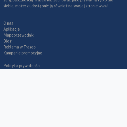
siebie, możesz udostępnić ją również na swojej stronie www!
O nas
Aplikacje
Mapoprzewodnik
Blog
Reklama w Traseo
Kampanie promocyjne
Polityka prywatności
Regulamin
Wgrywanie tras Garmin
Dawna wersja strony
Wszystkie trasy
Trasy turystyczne
Kontakt