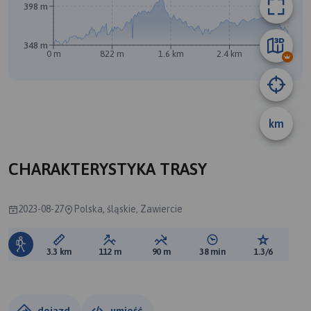
398 m
348 m
0 m
822 m
1.6 km
2.4 km
3.2 km
km
CHARAKTERYSTYKA TRASY
A
B
2023-08-27
Polska, śląskie, Zawiercie
Długość trasy:
Suma przewyższeń:
Suma spadków:
Średni czas potrzebny 
Ocena tras
3.3 km
112 m
90 m
38 min
1.3/6
dojazd
umieść