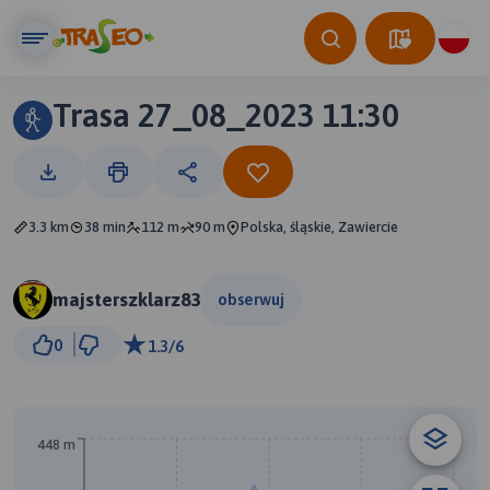
Trasa 27_08_2023 11:30
3.3 km
38 min
112 m
90 m
Polska, śląskie, Zawiercie
majsterszklarz83
obserwuj
0
1.3/6
448 m