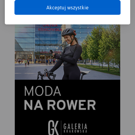
podwozimy do punktu startu
Akceptuj wszystkie
lub do hotelu lub pensjonatu.
Spływy kajakowe i
pontonowe z Muszyny,
również w połączeniu z
wycieczką rowerową wzdłuż
Popradu.
18 471 27 85 i 507 032 958