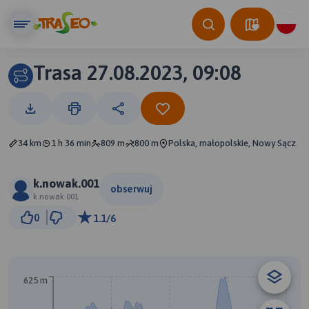
Trasa 27.08.2023, 09:08
34 km
1 h 36 min
809 m
800 m
Polska, małopolskie, Nowy Sącz
k.nowak.001
obserwuj
k.nowak.001
2 km
0
1.1/6
© Traseo Map
© OpenMapTiles
© OpenStreetMap contributors
625 m