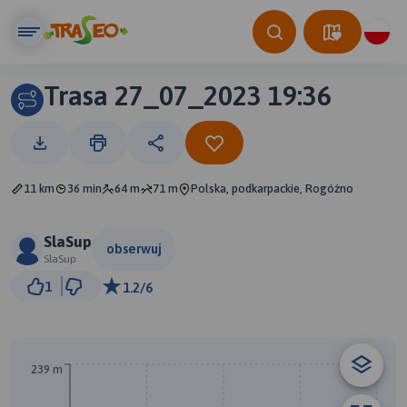
Trasa 27_07_2023 19:36
11 km
36 min
64 m
71 m
Polska, podkarpackie, Rogóżno
SlaSup
obserwuj
SlaSup
1 km
1
1.2/6
© Traseo Map
© OpenMapTiles
© OpenStreetMap contributors
239 m