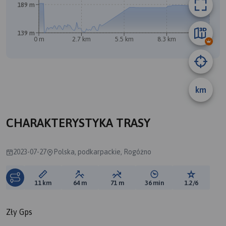
189 m
139 m
B
0 m
2.7 km
5.5 km
8.3 km
11 km
km
A
CHARAKTERYSTYKA TRASY
2023-07-27
Polska, podkarpackie, Rogóżno
Długość trasy:
Suma przewyższeń:
Suma spadków:
Średni czas potrzebny 
Ocena tras
11 km
64 m
71 m
36 min
1.2/6
Zły Gps