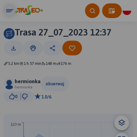
Trasa 27_07_2023 12:37
5.2 km
1 h 57 min
148 m
176 m
hermionka
obserwuj
hermionka
500 m
0
1.0/6
© Traseo Map
© OpenMapTiles
© OpenStreetMap contributors
123 m