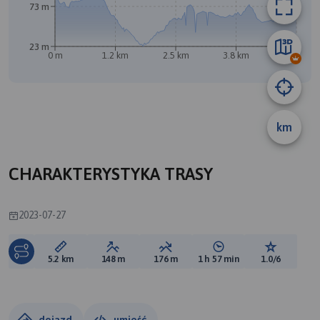
73 m
B
23 m
0 m
1.2 km
2.5 km
3.8 km
5.1 km
A
km
CHARAKTERYSTYKA TRASY
2023-07-27
Długość trasy:
Suma przewyższeń:
Suma spadków:
Średni czas potrzebny 
Ocena tras
5.2 km
148 m
176 m
1 h 57 min
1.0/6
dojazd
umieść