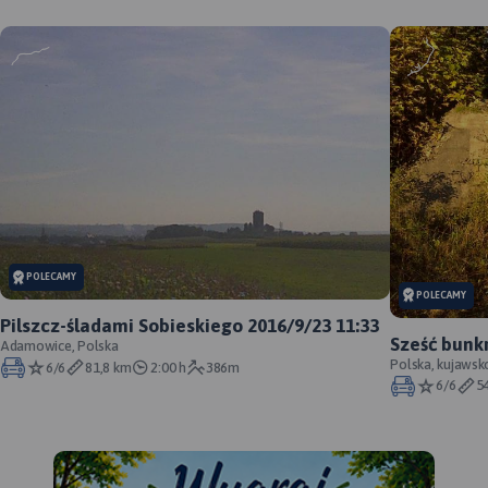
MAPA TURYSTYCZNA W
APLIKACJI TRASEO
Mapa krajoznawcza
województwa lubuskiego z
wyszczególnionymi
atrakcjami turystycznymi. Na
mapie umieszczono grafiki
atrakcji turystycznych.
POLECAMY
POLECAMY
Pilszcz-śladami Sobieskiego 2016/9/23 11:33
Sześć bunk
Adamowice, Polska
Polska, kujaws
6/6
81,8 km
2:00 h
386m
6/6
5