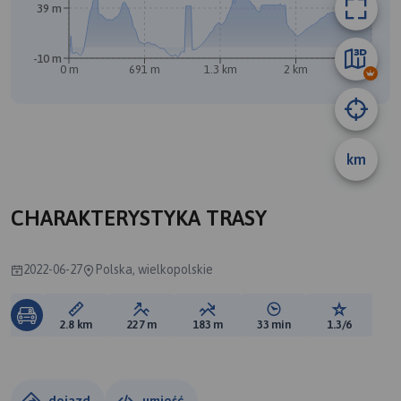
39 m
-10 m
0 m
691 m
1.3 km
2 km
2.7 km
km
A
CHARAKTERYSTYKA TRASY
2022-06-27
Polska, wielkopolskie
Długość trasy:
Suma przewyższeń:
Suma spadków:
Średni czas potrzebny 
Ocena tras
2.8 km
227 m
183 m
33 min
1.3/6
dojazd
umieść