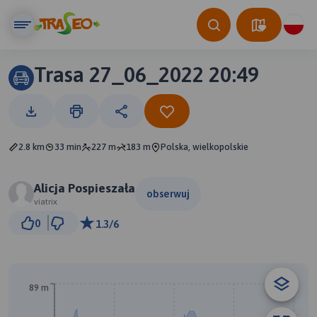
Trasa 27_06_2022 20:49
2.8 km
33 min
227 m
183 m
Polska, wielkopolskie
Alicja Pospieszała
obserwuj
viatrix
500 m
0
1.3/6
© Traseo Map
© OpenMapTiles
© OpenStreetMap contributors
B
89 m