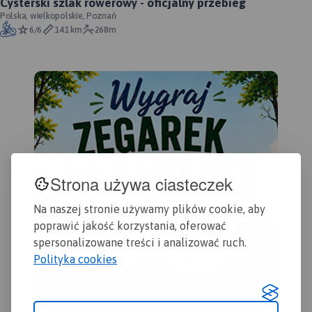
Cysterski szlak rowerowy - oficjalny przebieg
Chełmińskiej. Na mapie
turystycznymi w postaci
Polska, wielkopolskie, Poznań
zaznaczono w postaci ikon
grafik. Mapa Kujawy to
6/6
141 km
268m
najważniejsze atrakcje
doskonała propozycja
turystyczne regionu. Mapa
szczególnie dla turystów,
obejmuje swym
którzy podróżują
zasięgiem Chełmno, Toruń,
samochodem.
Chełmżę, Świecie, Grudziądz,
Golub-Dobrzyń oraz
Bydgoszcz.
Rok wydania
2017
Strona używa ciasteczek
Na naszej stronie używamy plików cookie, aby
poprawić jakość korzystania, oferować
spersonalizowane treści i analizować ruch.
Polityka cookies