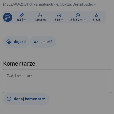
2023-08-26
Polska, małopolskie, Obidza, Beskid Sądecki
Długość trasy:
Suma przewyższeń:
Suma spadków:
Średni czas potrzebny 
Ocena tras
6.5 km
1048 m
516 m
2 h 39 min
3.6/6
dojazd
umieść
Komentarze
Twój komentarz
dodaj komentarz