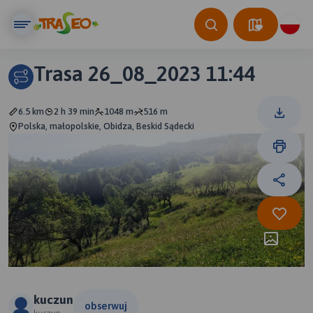
Trasa 26_08_2023 11:44
6.5 km
2 h 39 min
1048 m
516 m
Polska, małopolskie, Obidza, Beskid Sądecki
kuczun
obserwuj