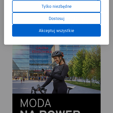
trasy do 11 grzybków, które
Tylko niezbędne
są usytuowane w
charakterystycznych
Dostosuj
punktach krajobrazowych
gminy.
Akceptuj wszystkie