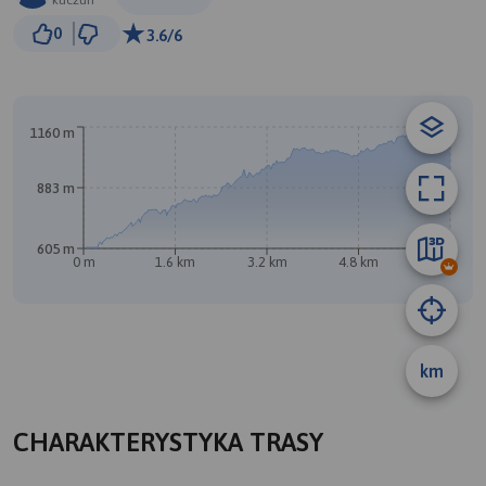
kuczun
1 km
0
3.6/6
© Traseo Map
© OpenMapTiles
© OpenStreetMap contributors
A
1160 m
883 m
605 m
0 m
1.6 km
3.2 km
4.8 km
6.5 km
km
B
CHARAKTERYSTYKA TRASY