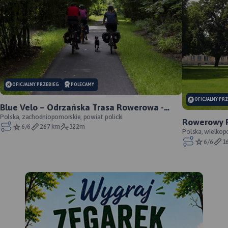
OFICJALNY PRZEBIEG
POLECAMY
OFICJALNY PR
Blue Velo – Odrzańska Trasa Rowerowa -
oficjalny przebieg
Polska, zachodniopomorskie, powiat policki
Rowerowy P
6/6
267 km
322m
oficjalny p
Polska, wielkop
6/6
1