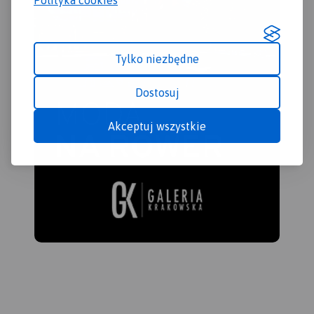
Tylko niezbędne
Dostosuj
Akceptuj wszystkie