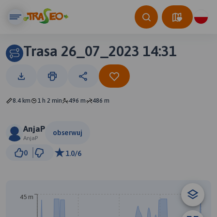
Trasa 26_07_2023 14:31
8.4 km
1 h 2 min
496 m
486 m
AnjaP
obserwuj
AnjaP
500 m
0
1.0/6
© Traseo Map
© OpenMapTiles
© OpenStreetMap contributors
45 m