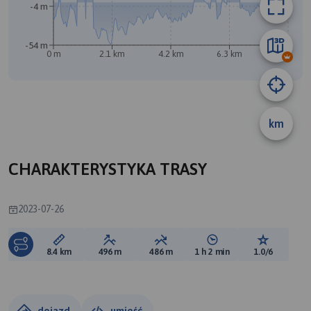
-4 m
-54 m
0 m
2.1 km
4.2 km
6.3 km
8.4 km
A
km
B
CHARAKTERYSTYKA TRASY
2023-07-26
Długość trasy:
Suma przewyższeń:
Suma spadków:
Średni czas potrzebny 
Ocena tras
8.4 km
496 m
486 m
1 h 2 min
1.0/6
dojazd
umieść