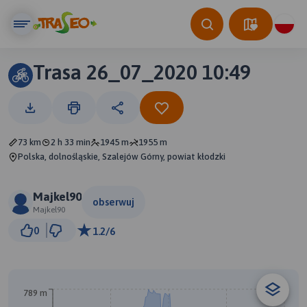
Trasa 26_07_2020 10:49
73 km
2 h 33 min
1945 m
1955 m
Polska, dolnośląskie, Szalejów Górny, powiat kłodzki
Majkel90
obserwuj
Majkel90
5 km
0
1.2/6
© Traseo Map
© OpenMapTiles
© OpenStreetMap contributors
789 m