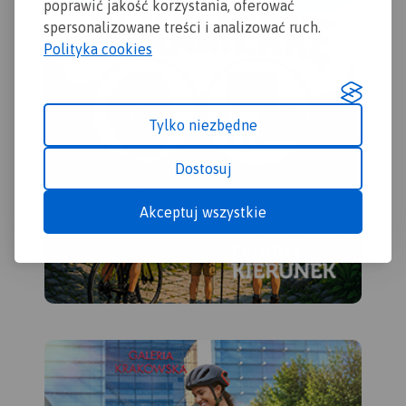
zak
poprawić jakość korzystania, oferować
urz
spersonalizowane treści i analizować ruch.
wyd
Polityka cookies
Tylko niezbędne
Dostosuj
Akceptuj wszystkie