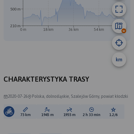
500 m
210 m
0 m
18 km
36 km
54 km
73 km
A
B
km
CHARAKTERYSTYKA TRASY
2020-07-26
Polska, dolnośląskie, Szalejów Górny, powiat kłodzki
Długość trasy:
Suma przewyższeń:
Suma spadków:
Średni czas potrzebny 
Ocena tras
73 km
1945 m
1955 m
2 h 33 min
1.2/6