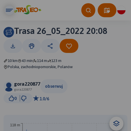
Trasa 26_05_2022 20:08
10 km
43 min
114 m
123 m
Polska, zachodniopomorskie, Polanów
gora220877
obserwuj
gora220877
500 m
0
1.0/6
© Traseo Map
© OpenMapTiles
© OpenStreetMap contributors
118 m