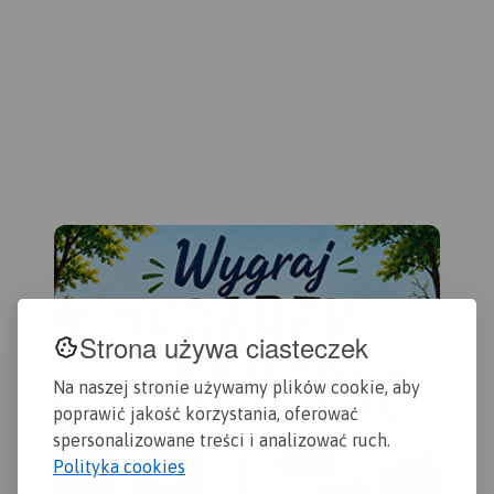
wartych odwiedzenia.
kolorem żółtym. Mapa
posiada opisaną siatkę
geograficzną WGS 84 przez
co można ją zastosować do
urządzeń z GPSem. Na
rewersie umieszczono indeks
miejscowości (miasta, wsie,
przysiółki, duże dzielnice)
oraz mapki tematyczne z
podziałem
administracyjnym, kodami
pocztowymi, ochroną
przyrody i krainami
goegraficznymi.
Strona używa ciasteczek
Na naszej stronie używamy plików cookie, aby
poprawić jakość korzystania, oferować
spersonalizowane treści i analizować ruch.
Polityka cookies