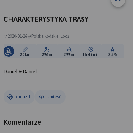
A
CHARAKTERYSTYKA TRASY
2020-01-26
Polska, łódzkie, Łódź
Długość trasy:
Suma przewyższeń:
Suma spadków:
Średni czas potrzebny 
Ocena tras
20 km
296 m
299 m
1 h 49 min
2.5/6
Daniel & Daniel
dojazd
umieść
Komentarze