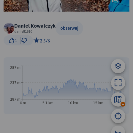
Daniel Kowalczyk
obserwuj
daniell1910
2 km
1
2.5/6
© Traseo Map
© OpenMapTiles
© OpenStreetMap contributors
287 m
237 m
187 m
0 m
5.1 km
10 km
15 km
20 km
km
B