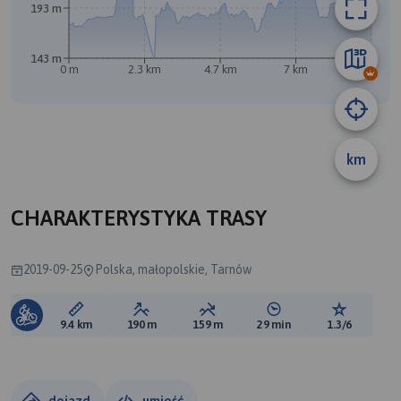
193 m
143 m
0 m
2.3 km
4.7 km
7 km
9.4 km
B
km
CHARAKTERYSTYKA TRASY
2019-09-25
Polska, małopolskie, Tarnów
Długość trasy:
Suma przewyższeń:
Suma spadków:
Średni czas potrzebny 
Ocena tras
9.4 km
190 m
159 m
29 min
1.3/6
dojazd
umieść