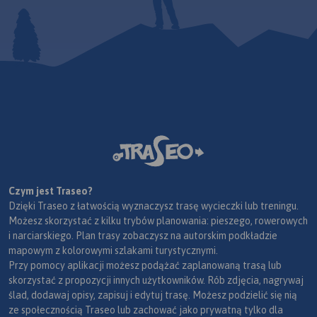
trekkingowych. Mapę offline
można zakupić w aplikacji
Traseo na urządzenia
mobilne.
Rok wydania 2024
Czym jest Traseo?
Dzięki Traseo z łatwością wyznaczysz trasę wycieczki lub treningu.
Możesz skorzystać z kilku trybów planowania: pieszego, rowerowych
i narciarskiego. Plan trasy zobaczysz na autorskim podkładzie
mapowym z kolorowymi szlakami turystycznymi.
Przy pomocy aplikacji możesz podążać zaplanowaną trasą lub
skorzystać z propozycji innych użytkowników. Rób zdjęcia, nagrywaj
ślad, dodawaj opisy, zapisuj i edytuj trasę. Możesz podzielić się nią
ze społecznością Traseo lub zachować jako prywatną tylko dla