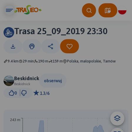
Trasa 25_09_2019 23:30
9.4 km
29 min
190 m
159 m
Polska, małopolskie, Tarnów
Beskidnick
obserwuj
Beskidnick
1 km
0
1.3/6
© Traseo Map
© OpenMapTiles
© OpenStreetMap contributors
243 m
A