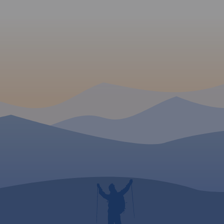
ruchu samochodowego. Jest
również kilometraż
prezentowanych tras. Poza
trasami Velo Małopolska na
mapie pokazano wszystkie
szlaki rowerowe (głównie
gminne, w znacznej części
terenowe). Specjalna grafika
pozwoliła na
wyeksponowanie tras i
szlaków
rowerowych. "Małopolska na
rowerze" to
mapa/niezbędnik -
obowiązkowe wyposażenie
dla wszystkich rowerzystów o
zacięciu turystycznym,
szczególnie tych
nastawionych na przejazdy
długodystansowe na
rowerach