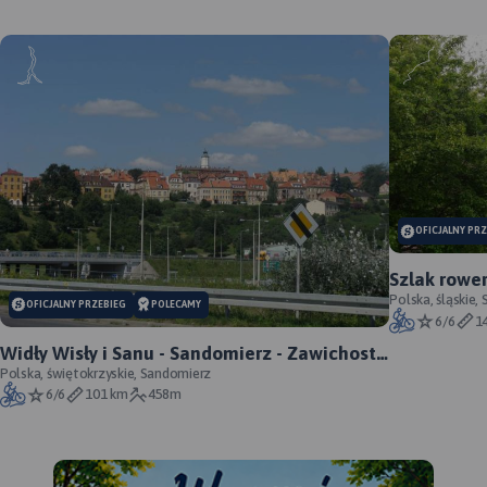
OFICJALNY PR
Szlak rowe
oficjalny p
Polska, śląskie,
OFICJALNY PRZEBIEG
POLECAMY
6/6
1
Widły Wisły i Sanu - Sandomierz - Zawichost -
Annopol - oficjalny przebieg
Polska, świętokrzyskie, Sandomierz
6/6
101 km
458m