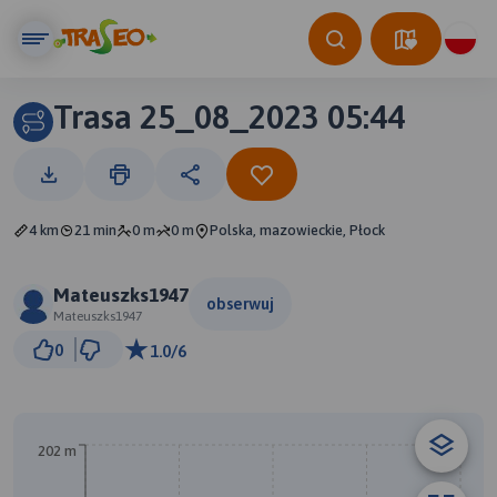
Trasa 25_08_2023 05:44
4 km
21 min
0 m
0 m
Polska, mazowieckie, Płock
Mateuszks1947
obserwuj
Mateuszks1947
1 km
0
1.0/6
© Traseo Map
© OpenMapTiles
© OpenStreetMap contributors
B
202 m