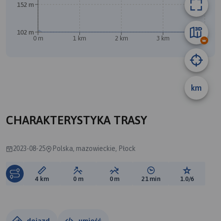
152 m
102 m
0 m
1 km
2 km
3 km
4 km
km
A
CHARAKTERYSTYKA TRASY
2023-08-25
Polska, mazowieckie, Płock
Długość trasy:
Suma przewyższeń:
Suma spadków:
Średni czas potrzebny 
Ocena tras
4 km
0 m
0 m
21 min
1.0/6
dojazd
umieść