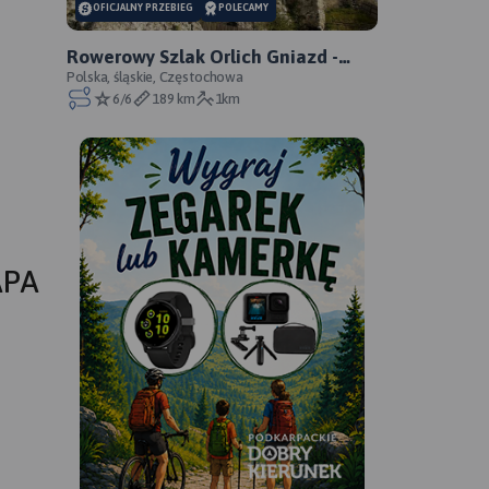
OFICJALNY PRZEBIEG
POLECAMY
Rowerowy Szlak Orlich Gniazd -
oficjalny przebieg
Polska, śląskie, Częstochowa
6/6
189 km
1km
APA