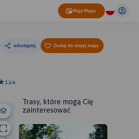
Moja Mapa
udostępnij
Dodaj do mojej mapy
1.1/6
ributors
Trasy, które mogą Cię
zainteresować