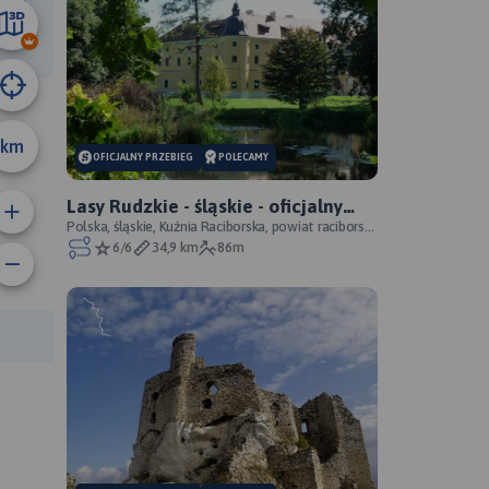
24 km
km
OFICJALNY PRZEBIEG
POLECAMY
Lasy Rudzkie - śląskie - oficjalny
przebieg
Polska, śląskie, Kuźnia Raciborska, powiat raciborski,
Park Krajobrazowy Cysterskie Kompozycje Krajo
6/6
34,9 km
86m
anie trasy:
a trasy: