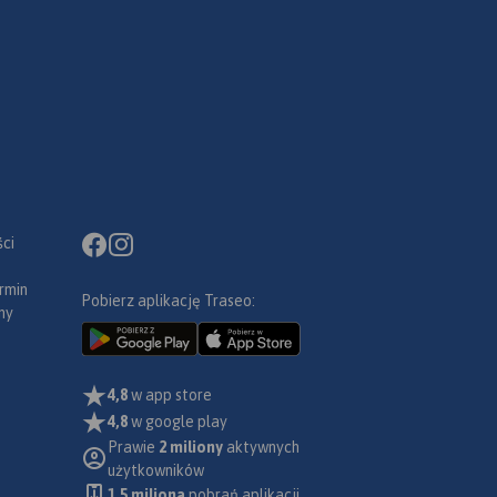
ci
rmin
Pobierz aplikację Traseo:
ny
4,8
w app store
4,8
w google play
Prawie
2 miliony
aktywnych
użytkowników
1.5 miliona
pobrań aplikacji