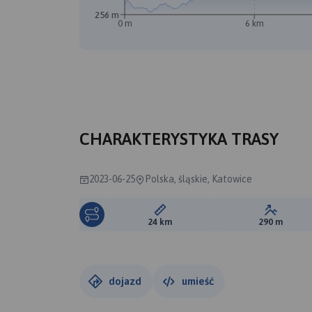
256 m
0 m
6 km
CHARAKTERYSTYKA TRASY
2023-06-25
Polska, śląskie, Katowice
Długość trasy:
Suma prz
24 km
290 m
dojazd
umieść