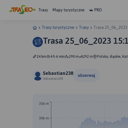
Trasy
Mapy turystyczne
PRO
Trasy turystyczne
Trasy
Trasa 25_06_2023
Trasa 25_06_2023 15:
24 km
4 h 6 min
290 m
292 m
Polska, śląskie, Ka
Sebastian238
obserwuj
Sebastian238
356 m
306 m