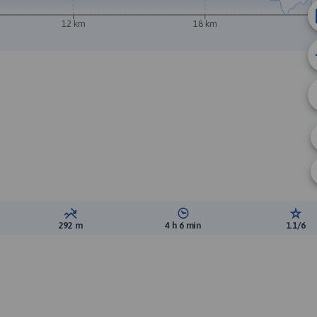
12 km
18 km
ewyższeń:
Suma spadków:
Średni czas potrzebny na pokon
Ocen
292 m
4 h 6 min
1.1/6