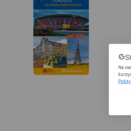
S
Na na
korzys
Polit