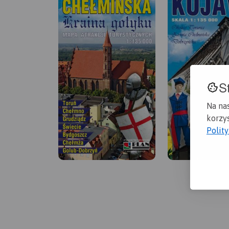
S
Na na
korzys
Polit