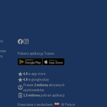
ci
rmin
Pobierz aplikację Traseo:
ny
4,8
w app store
4,8
w google play
Prawie
2 miliony
aktywnych
użytkowników
1.5 miliona
pobrań aplikacji
Stworzone z serduchem
W Polsce