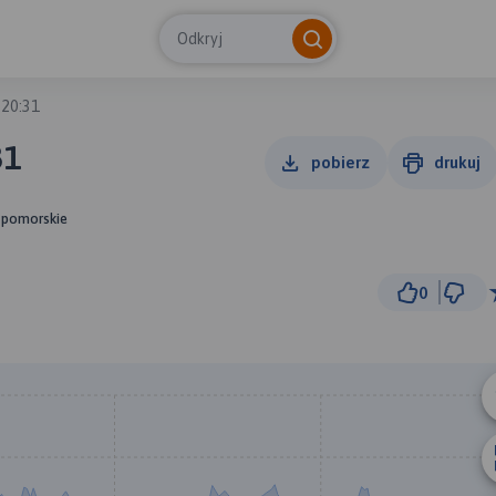
Odkryj
 20:31
31
pobierz
drukuj
-pomorskie
0
5 k
© Traseo Map
© OpenMapTiles
© OpenStreetMap cont