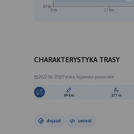
37 m
0 m
17 km
CHARAKTERYSTYKA TRASY
2022-06-25
Polska, kujawsko-pomorskie
Długość trasy:
Suma prz
69 km
177 m
dojazd
umieść