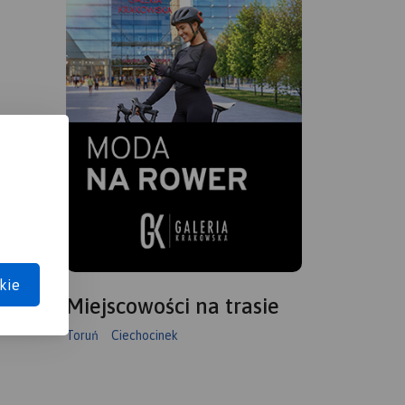
kie
Miejscowości na trasie
Toruń
Ciechocinek