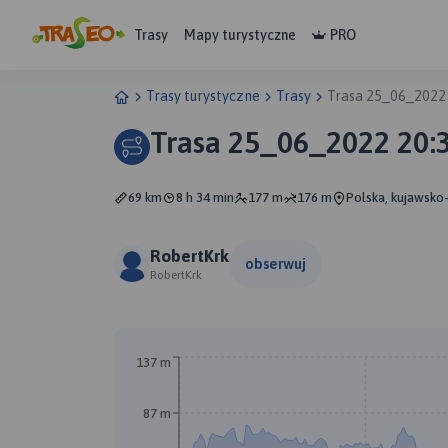
Trasy
Mapy turystyczne
PRO
Trasy turystyczne
Trasy
Trasa 25_06_2022
Trasa 25_06_2022 20:
69 km
8 h 34 min
177 m
176 m
Polska, kujawsko
RobertKrk
obserwuj
RobertKrk
137 m
87 m