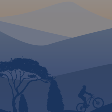
Golub-Dobrzyń oraz
Bydgoszcz.
Rok wydania 2017