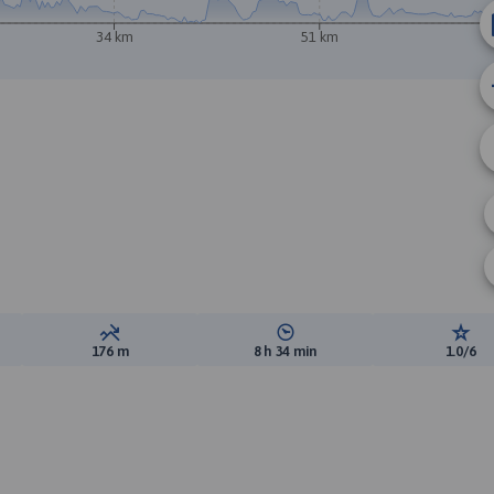
34 km
51 km
B
A
ewyższeń:
Suma spadków:
Średni czas potrzebny na pokon
Ocen
176 m
8 h 34 min
1.0/6