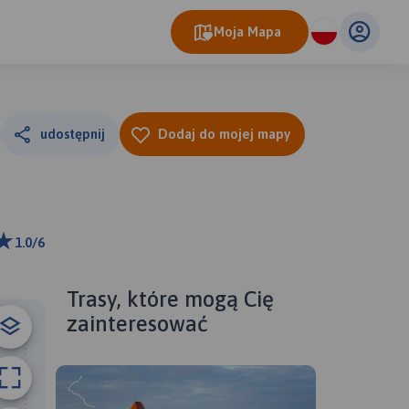
Moja Mapa
udostępnij
Dodaj do mojej mapy
1.0/6
m
ributors
Trasy, które mogą Cię
zainteresować