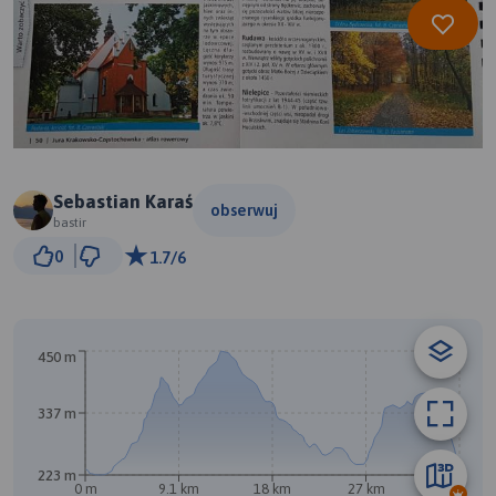
Sebastian Karaś
obserwuj
bastir
3 km
0
1.7/6
© Traseo Map
© OpenMapTiles
© OpenStreetMap contributors
450 m
337 m
223 m
0 m
9.1 km
18 km
27 km
36 km