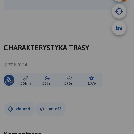
A
B
km
CHARAKTERYSTYKA TRASY
2018-01-14
Długość trasy:
Suma przewyższeń:
Suma spadków:
Ocena trasy:
36 km
389 m
376 m
1.7/6
dojazd
umieść