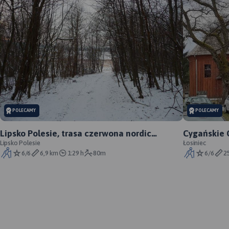
POLECAMY
POLECAMY
Lipsko Polesie, trasa czerwona nordic
Cygańskie 
walking (prawie cała)
Lipsko Polesie
Łosiniec
6/6
6,9 km
1:29 h
80m
6/6
2