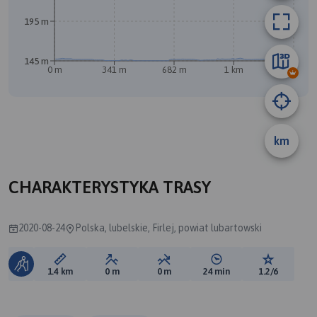
195 m
145 m
0 m
341 m
682 m
1 km
1.3 km
km
B
CHARAKTERYSTYKA TRASY
2020-08-24
Polska, lubelskie, Firlej, powiat lubartowski
Długość trasy:
Suma przewyższeń:
Suma spadków:
Średni czas potrzebny 
Ocena tras
1.4 km
0 m
0 m
24 min
1.2/6