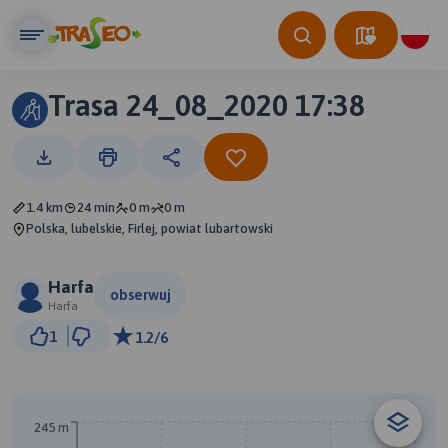
Trasa 24_08_2020 17:38
1.4 km
24 min
0 m
0 m
Polska, lubelskie, Firlej, powiat lubartowski
Harfa
obserwuj
Harfa
300 m
1
1.2/6
© Traseo Map
© OpenMapTiles
© OpenStreetMap contributors
A
245 m