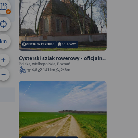
13 km
km
OFICJALNY PRZEBIEG
POLECAMY
Cysterski szlak rowerowy - oficjalny
przebieg
Polska, wielkopolskie, Poznań
6/6
141 km
268m
anie trasy:
a trasy: