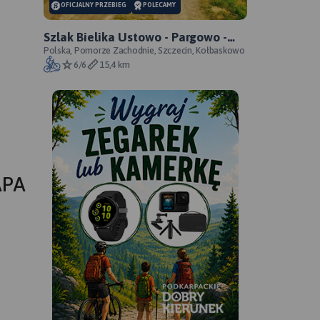
OFICJALNY PRZEBIEG
POLECAMY
Szlak Bielika Ustowo - Pargowo -
przebieg oficjalny
Polska, Pomorze Zachodnie, Szczecin, Kołbaskowo
6/6
15,4 km
APA