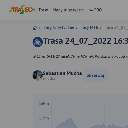
Trasy
Mapy turystyczne
PRO
Trasy turystyczne
Trasy MTB
Trasa 24_07_
Trasa 24_07_2022 16:
13 km
1 h 27 min
76 m
76 m
Polska, wielkopolsk
Sebastian Mucha
obserwuj
smucha
169 m
119 m