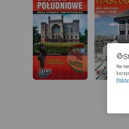
S
Na na
korzys
Polit