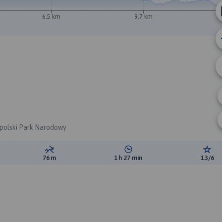
6.5 km
9.7 km
A
kopolski Park Narodowy
ewyższeń:
Suma spadków:
Średni czas potrzebny na pokon
Ocen
76 m
1 h 27 min
1.3/6