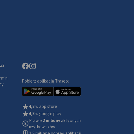
ci
rmin
Pobierz aplikację Traseo:
ny
4,8
w app store
4,8
w google play
Prawie
2 miliony
aktywnych
użytkowników
1.5 miliona
pobrań aplikacji