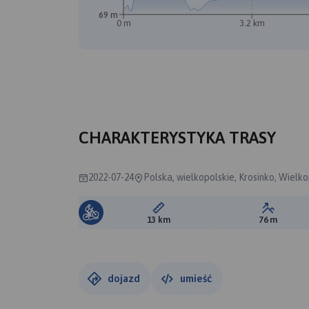
B
69 m
0 m
3.2 km
CHARAKTERYSTYKA TRASY
2022-07-24
Polska, wielkopolskie, Krosinko, Wiel
Długość trasy:
Suma prz
13 km
76 m
dojazd
umieść