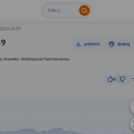
Odkryj
2022 16:39
39
pobierz
drukuj
ie, Krosinko, Wielkopolski Park Narodowy
0
1
© Traseo Map
© OpenMapTiles
© OpenStreetMap cont