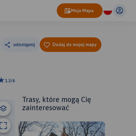
Moja Mapa
udostępnij
Dodaj do mojej mapy
1.3/6
 km
ributors
Trasy, które mogą Cię
zainteresować