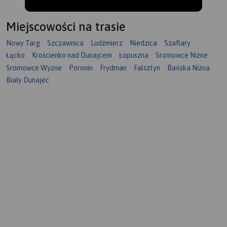
Miejscowości na trasie
Nowy Targ
Szczawnica
Ludźmierz
Niedzica
Szaflary
Łącko
Krościenko nad Dunajcem
Łopuszna
Sromowce Niżne
Sromowce Wyżne
Poronin
Frydman
Falsztyn
Bańska Niżna
Biały Dunajec