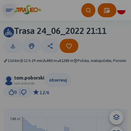
Trasa 24_06_2022 21:11
114 km
11 h 29 min
880 m
1288 m
Polska, małopolskie, Poronin
tom.poborski
obserwuj
tom.poborski
10 km
0
1.2/6
© Traseo Map
© OpenMapTiles
© OpenStreetMap contributors
748 m
B