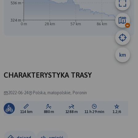
536 m
324 m
0 m
28 km
57 km
86 km
114 km
A
km
CHARAKTERYSTYKA TRASY
2022-06-24
Polska, małopolskie, Poronin
Długość trasy:
Suma przewyższeń:
Suma spadków:
Średni czas potrzebny 
Ocena tras
114 km
880 m
1288 m
11 h 29 min
1.2/6
dojazd
umieść