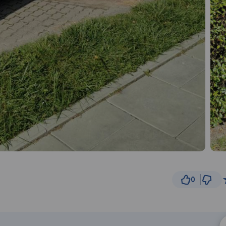
0
100
© Traseo Map
© OpenMapTiles
© OpenStreetMap cont