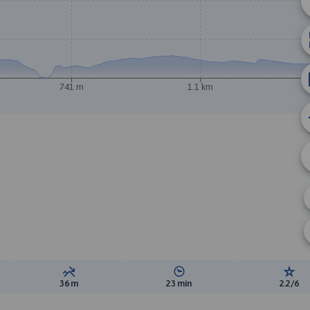
741 m
1.1 km
A
B
ewyższeń:
Suma spadków:
Średni czas potrzebny na pokon
Ocen
36 m
23 min
2.2/6