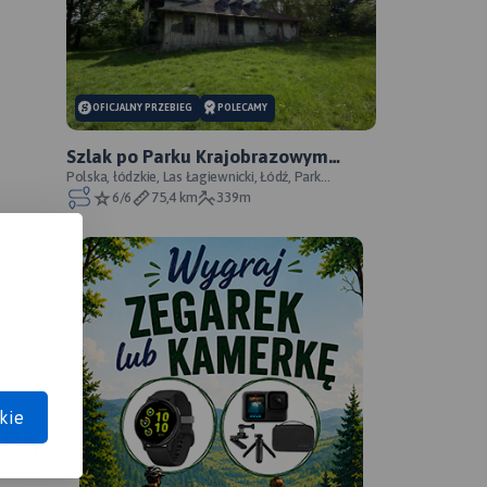
OFICJALNY PRZEBIEG
POLECAMY
Szlak po Parku Krajobrazowym
Wzniesień Łódzkich - oficjalny
Polska, łódzkie, Las Łagiewnicki, Łódź, Park
Krajobrazowy Wzniesień Łódzkich
6/6
75,4 km
339m
przebieg
kie
APA