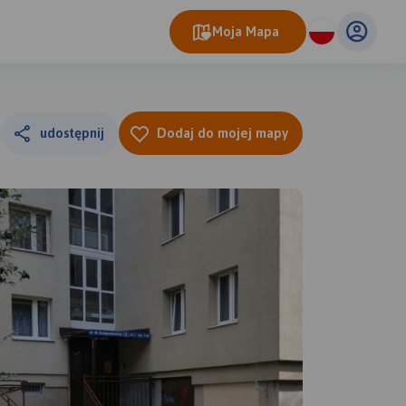
Moja Mapa
udostępnij
Dodaj do mojej mapy