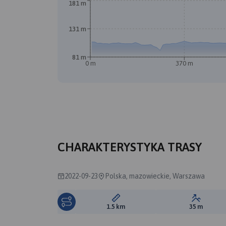
181 m
131 m
81 m
0 m
370 m
CHARAKTERYSTYKA TRASY
2022-09-23
Polska, mazowieckie, Warszawa
Długość trasy:
Suma prz
1.5 km
35 m