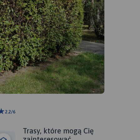
2.2/6
 m
ributors
Trasy, które mogą Cię
zainteresować