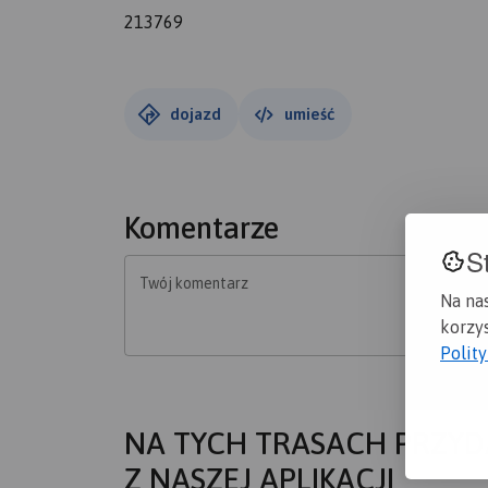
213769
dojazd
umieść
Komentarze
S
Twój komentarz
Na na
korzys
Polit
NA TYCH TRASACH PRZYD
Z NASZEJ APLIKACJI