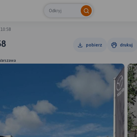
Odkryj
 10:58
58
pobierz
drukuj
 Warszawa