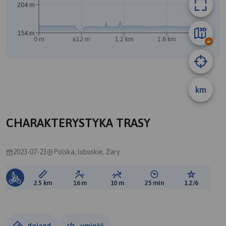
B
204 m
A
154 m
0 m
612 m
1.2 km
1.8 km
2.4 km
km
CHARAKTERYSTYKA TRASY
2023-07-23
Polska, lubuskie, Żary
Długość trasy:
Suma przewyższeń:
Suma spadków:
Średni czas potrzebny 
Ocena tras
2.5 km
16 m
10 m
25 min
1.2/6
dojazd
umieść