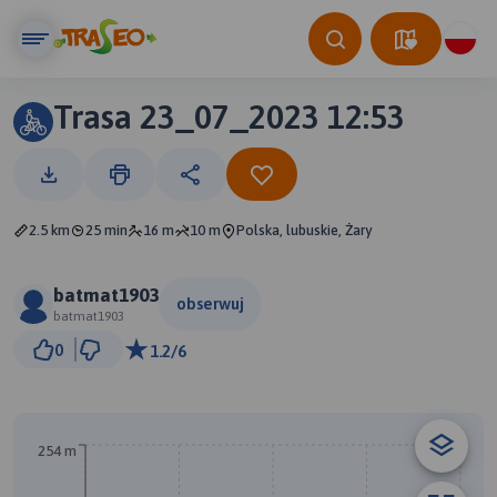
Trasa 23_07_2023 12:53
2.5 km
25 min
16 m
10 m
Polska, lubuskie, Żary
batmat1903
obserwuj
batmat1903
100 m
0
1.2/6
© Traseo Map
© OpenMapTiles
© OpenStreetMap contributors
254 m