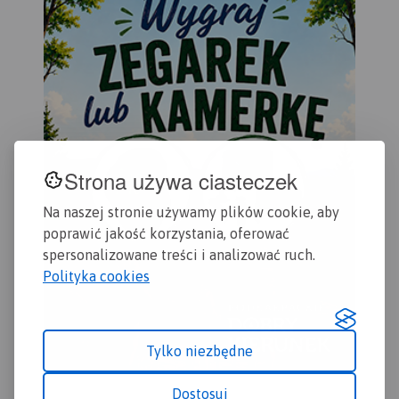
Głogów i Chojnów.
doś
wyc
tur
Wal
(na
pol
pał
kop
oso
Strona używa ciasteczek
uzd
Zap
Na naszej stronie używamy plików cookie, aby
lek
poprawić jakość korzystania, oferować
zak
urz
spersonalizowane treści i analizować ruch.
wyd
Polityka cookies
Tylko niezbędne
Dostosuj