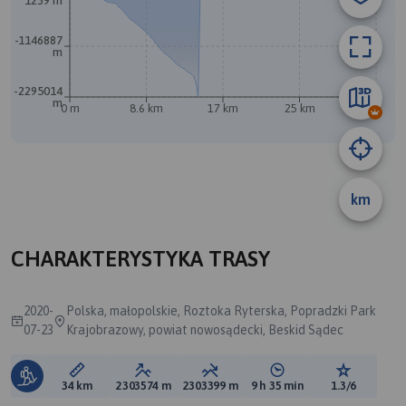
1239 m
A
-1146887
m
-2295014
m
0 m
8.6 km
17 km
25 km
34 km
km
CHARAKTERYSTYKA TRASY
2020-
Polska, małopolskie, Roztoka Ryterska, Popradzki Park
07-23
Krajobrazowy, powiat nowosądecki, Beskid Sądec
Długość trasy:
Suma przewyższeń:
Suma spadków:
Średni czas potrzebny 
Ocena tras
34 km
2303574 m
2303399 m
9 h 35 min
1.3/6