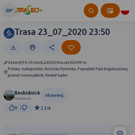
Trasa 23_07_2020 23:50
34 km
9 h 35 min
2303574 m
2303399 m
Polska, małopolskie, Roztoka Ryterska, Popradzki Park Krajobrazowy,
powiat nowosądecki, Beskid Sądec
Beskidnick
obserwuj
Beskidnick
2 km
0
1.3/6
© Traseo Map
© OpenMapTiles
© OpenStreetMap contributors
B