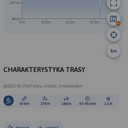
127 m
66 m
0 m
10 km
21 km
32 km
43 km
km
CHARAKTERYSTYKA TRASY
2023-06-23
Polska, łódzkie, Smardzewice
Długość trasy:
Suma przewyższeń:
Suma spadków:
Średni czas potrzebny 
Ocena tras
43 km
174 m
168 m
4 h 45 min
1.2/6
dojazd
umieść