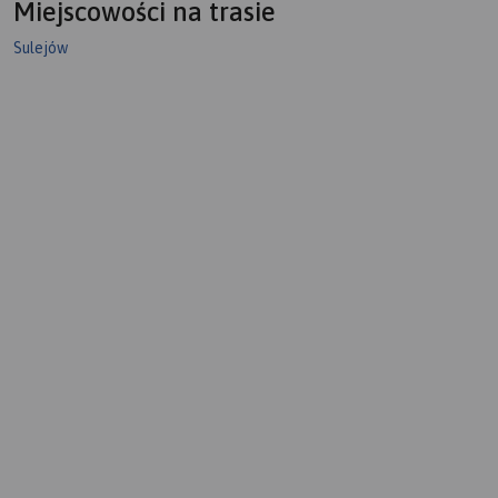
Miejscowości na trasie
okolicach Tomaszowa
Mazowieckiego (dawna
Sulejów
Puszcza Pilicka). Na mapie
zaznaczony został szlak
kajakowy Pilicy oraz jej
dopływów wraz z punktami
odległościowymi. Mapa
polecana jest także do
uprawiania turystyki pieszej,
rowerowej i konnej oraz
osobom zmotoryzowanym.
Rok wydania: 2022