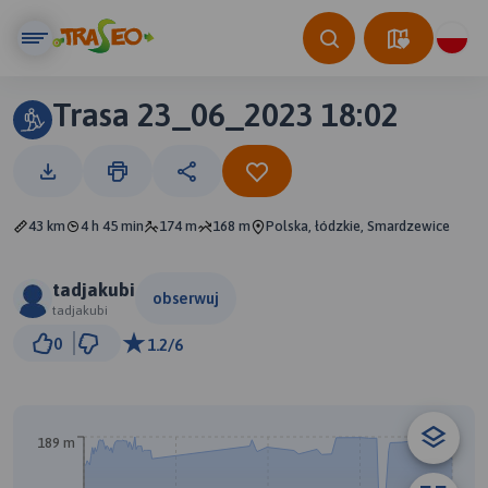
Trasa 23_06_2023 18:02
43 km
4 h 45 min
174 m
168 m
Polska, łódzkie, Smardzewice
tadjakubi
obserwuj
tadjakubi
5 km
0
1.2/6
© Traseo Map
© OpenMapTiles
© OpenStreetMap contributors
A
B
189 m