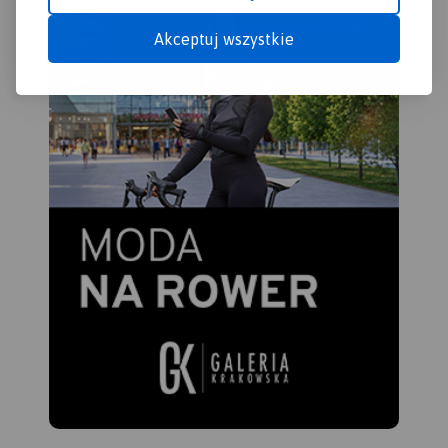
Zalew stwarza znakomite
meandruje tworząc liczne
warunki do uprawiania
Akceptuj wszystkie
wysepki, łachy i ławice
sportów i wszelkiej rekreacji
piasku. Koryto Pilicy ma tu
wodnej.
szerokość 100-150 m i łączy
Jego atutem jest naturalna i
się z licznymi starorzeczami.
urozmaicona, porośnięta w
W rejonie Przedborza rzeka
większości borami
opływa zachodnie krańce
sosnowymi linia brzegowa,
Pasma Przedborsko-
na której występują liczne
Małogoskiego, a głębokość
plaże. Atrakcyjne środowisko
doliny sięga nawet do 50 m.
naturalne w połączeniu z
Pod Smardzewicami wody
dobrym
środkowej Pilicy spiętrza
zagospodarowaniem
zapora ziemna, tworząc
turystycznym gwarantują
Zalew Sulejowski. Dolinie
udany wypoczynek nad
Pilicy towarzyszą lasy,
wodą.
których największe
Na odwrocie mapy znajduje
kompleksy występują w
się informator krajoznawczy,
okolicach Przedborza
wędkarski i żeglarski.
(Przedborski Park
Krajobrazowy), w widłach
Pilicy i Luciąży oraz w