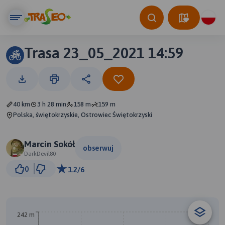
Trasa 23_05_2021 14:59
40 km
3 h 28 min
158 m
159 m
Polska, świętokrzyskie, Ostrowiec Świętokrzyski
Marcin Sokół
obserwuj
DarkDevil80
3 km
0
1.2/6
© Traseo Map
© OpenMapTiles
© OpenStreetMap contributors
242 m