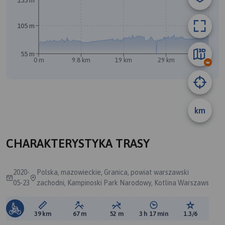
155 m
105 m
55 m
0 m
9.8 km
19 km
29 km
39 km
B
km
A
CHARAKTERYSTYKA TRASY
2020-
Polska, mazowieckie, Granica, powiat warszawski
05-23
zachodni, Kampinoski Park Narodowy, Kotlina Warszaws
Długość trasy:
Suma przewyższeń:
Suma spadków:
Średni czas potrzebny 
Ocena tras
39 km
67 m
52 m
3 h 17 min
1.3/6