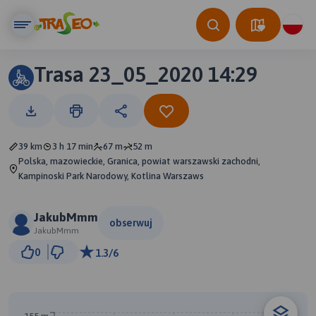
Trasa 23_05_2020 14:29
39 km
3 h 17 min
67 m
52 m
Polska, mazowieckie, Granica, powiat warszawski zachodni,
Kampinoski Park Narodowy, Kotlina Warszaws
JakubMmm
obserwuj
JakubMmm
3 km
0
1.3/6
© Traseo Map
© OpenMapTiles
© OpenStreetMap contributors