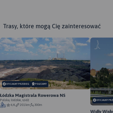
Trasy, które mogą Cię zainteresować
MAPA TURYSTYCZNA W
OFICJALNY PRZEBIEG
POLECAMY
APLIKACJI TRASEO
Łódzka Magistrala Rowerowa NS
Polska, łódzkie, Łódź
OFICJALNY PR
Mapa Kampinoskiego Parku
6/6
201 km
300m
Narodowego obejmuje cały
Widły Wisły
obszar Parku (wraz z