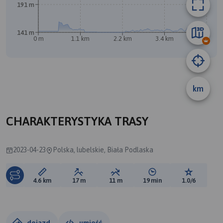
191 m
141 m
0 m
1.1 km
2.2 km
3.4 km
4.5 km
A
km
CHARAKTERYSTYKA TRASY
2023-04-23
Polska, lubelskie, Biała Podlaska
Długość trasy:
Suma przewyższeń:
Suma spadków:
Średni czas potrzebny 
Ocena tras
4.6 km
17 m
11 m
19 min
1.0/6
dojazd
umieść