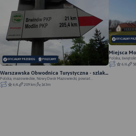
OFICJALNY PR
Miejsca Moc
oficjalny p
Polska, świętokr
OFICJALNY PRZEBIEG
POLECAMY
6/6
5
Warszawska Obwodnica Turystyczna - szlak
pieszy - oficjalny przebieg
Polska, mazowieckie, Nowy Dwór Mazowiecki, powiat
nowodworski
6/6
209 km
163m