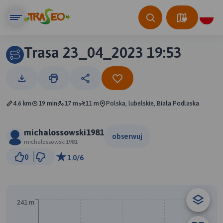
Trasa 23_04_2023 19:53
4.6 km
19 min
17 m
11 m
Polska, lubelskie, Biała Podlaska
michalossowski1981
obserwuj
michalossowski1981
500 m
0
1.0/6
© Traseo Map
© OpenMapTiles
© OpenStreetMap contributors
241 m
B