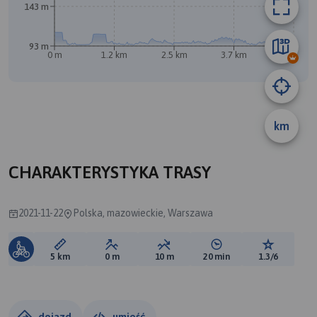
143 m
93 m
0 m
1.2 km
2.5 km
3.7 km
5 km
km
B
CHARAKTERYSTYKA TRASY
2021-11-22
Polska, mazowieckie, Warszawa
Długość trasy:
Suma przewyższeń:
Suma spadków:
Średni czas potrzebny 
Ocena tras
5 km
0 m
10 m
20 min
1.3/6
dojazd
umieść