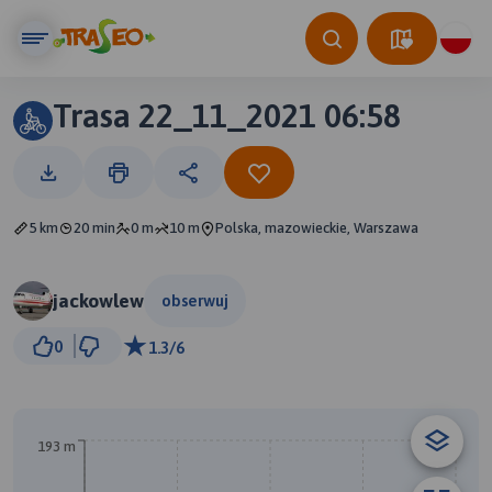
Trasa 22_11_2021 06:58
5 km
20 min
0 m
10 m
Polska, mazowieckie, Warszawa
jackowlew
obserwuj
1 km
0
1.3/6
© Traseo Map
© OpenMapTiles
© OpenStreetMap contributors
A
193 m