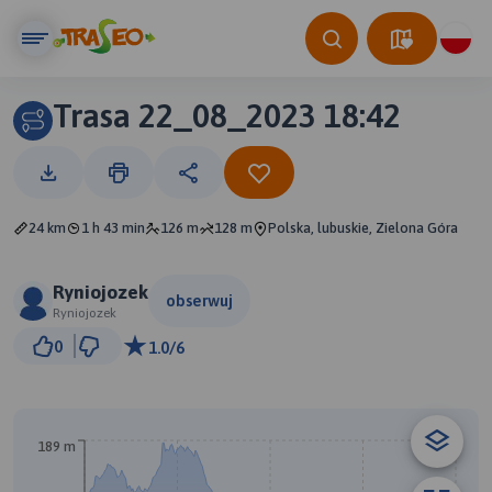
Trasa 22_08_2023 18:42
24 km
1 h 43 min
126 m
128 m
Polska, lubuskie, Zielona Góra
Ryniojozek
obserwuj
Ryniojozek
1 km
0
1.0/6
© Traseo Map
© OpenMapTiles
© OpenStreetMap contributors
189 m