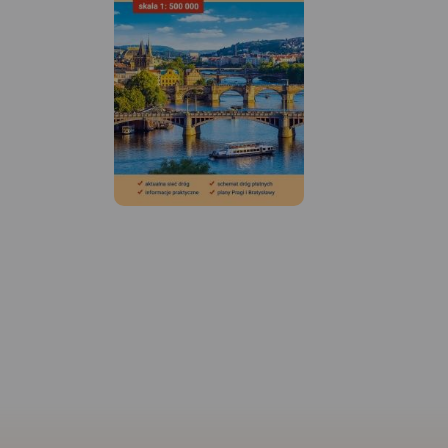
MAPA TURYSTYCZNA
APLIKACJI TRASEO
MAPA TURYSTYCZNA W
APLIKACJI TRASEO
Mapa Rybnika i okol
obejmuje Żory, Jastr
Zdrój, Rybnik i Wod
Mapa Pszczyny, Tych i okolic
Śląski. Zaznaczono 
ograniczony jest przez
informacje przydatne
Oświęcim na wschodzie i Żory
jak zabytki, noclegi,
na zachodzie, południowa
obszarów chronion
część mapy to Jezioro
miejscowościach op
Goczałkowickie. Na mapie
nazwy głównych uli
zaznaczono informacje
aktualne przebiegi 
przydatne turyście i podano
pieszych i rowerowy
przebiegi szlaków pieszych i
rowerowych. Wyróżniono
miejscowości godne