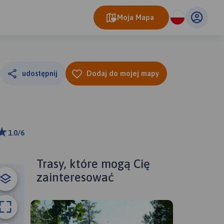
Moja Mapa
udostępnij
Dodaj do mojej mapy
1.0/6
ributors
Trasy, które mogą Cię
zainteresować