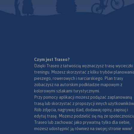
narodowe, uzdrowiska, większe
ośrodki narciarskie, obiekty na
Liście UNESCO. Legenda w
językach: polskim, angielskim,
czeskim i słowackim.
Mapa dodatkowo zawiera:
- schemat dróg płatnych na
Słowacji i w Czechach;
- wykaz węzłów na
Czym jest Traseo?
autostradach i drogach
Dzięki Traseo z łatwością wyznaczysz trasę wycieczki
ekspresowych na Słowacji;
treningu. Możesz skorzystać z kilku trybów planowania
- plany Pragi i Bratysławy;
pieszego, rowerowych i narciarskiego. Plan trasy
- schemat metra w Pradze;
zobaczysz na autorskim podkładzie mapowym z
- informacje praktyczne dla
kolorowymi szlakami turystycznymi.
podróżujących samochodem
Przy pomocy aplikacji możesz podążać zaplanowaną
po Słowacji i Czechach (m.in.:
trasą lub skorzystać z propozycji innych użytkowników
wybrane przepisy drogowe,
Rób zdjęcia, nagrywaj ślad, dodawaj opisy, zapisuj i
wymagane dokumenty,
edytuj trasę. Możesz podzielić się nią ze społeczności
obowiązkowe wyposażenie
Traseo lub zachować jako prywatną tylko dla siebie,
samochodu, rodzaje winiet).
możesz udostępnić ją również na swojej stronie www!
Mapę offline można zakupić w