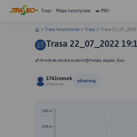
Trasy
Mapy turystyczne
PRO
Trasy turystyczne
Trasy
Trasa 22_07_2022
Trasa 22_07_2022 19:
29 m
46 min
0 m
0 m
Polska, śląskie, Żory
1741romek
obserwuj
1741romek
348 m
298 m