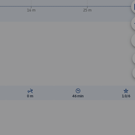
16 m
25 m
A
ewyższeń:
Suma spadków:
Średni czas potrzebny na pokon
Ocen
0 m
46 min
1.0/6