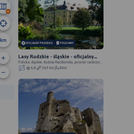
33 m
km
OFICJALNY PRZEBIEG
POLECAMY
Lasy Rudzkie - śląskie - oficjalny
przebieg
Polska, śląskie, Kuźnia Raciborska, powiat raciborski,
Park Krajobrazowy Cysterskie Kompozycje Krajo
6/6
34,9 km
86m
anie trasy:
a trasy: