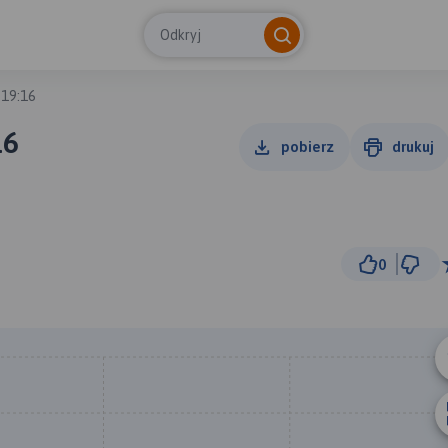
Odkryj
 19:16
16
pobierz
drukuj
0
5 m
© Traseo Map
© OpenMapTiles
© OpenStreetMap cont
B