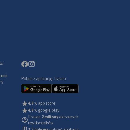
ci
rmin
Pobierz aplikację Traseo:
ny
4,8
w app store
4,8
w google play
Prawie
2 miliony
aktywnych
użytkowników
1.5 miliona
pobrań aplikacji