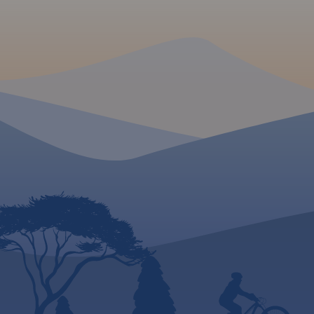
zwiedzania i miejsca
szczególnie interesujące
aktywnych.
MAPA TURYSTYCZNA W
APLIKACJI TRASEO
Mapa samochodowa Słowacji i
Czech zawiera: aktualną sieć
autostrad, dróg ekspresowych i
głównych, z podziałem na
dwupasmowe i
jednopasmowe; drogi w
budowie, numerację dróg oraz
kilometraż. Na mapie
zaznaczono: przejścia
graniczne, Autostradowe
Miejsca Obsługi Podróżnych,
wybrane stacje benzynowe,
parkingi i promy wodne, porty
lotnicze, obszary leśne, parki