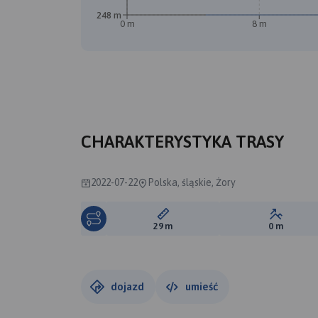
248 m
0 m
8 m
CHARAKTERYSTYKA TRASY
2022-07-22
Polska, śląskie, Żory
Długość trasy:
Suma prz
29 m
0 m
dojazd
umieść