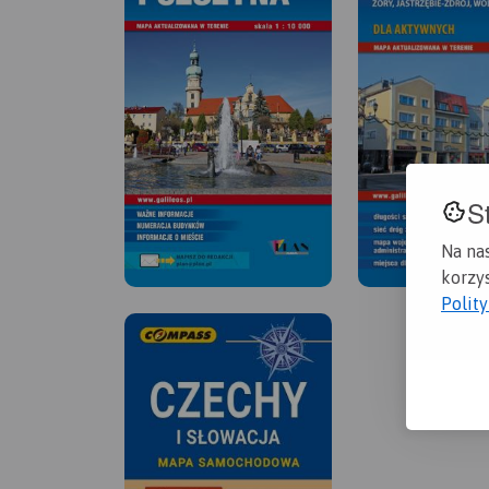
S
Na na
korzys
Polit