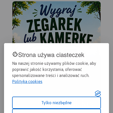
niebezpieczne, przeszkody
zasięgiem Chełmno, Toruń,
na trasie spływu, pola
Chełmżę, Świecie, Grudziądz,
biwakowe. Mapa jest
Golub-Dobrzyń oraz
zorientowana zgodnie z
Bydgoszcz.
Rok wydania
kierunkiem płynięcia.
2017
Strona używa ciasteczek
Na naszej stronie używamy plików cookie, aby
poprawić jakość korzystania, oferować
spersonalizowane treści i analizować ruch.
Polityka cookies
Tylko niezbędne