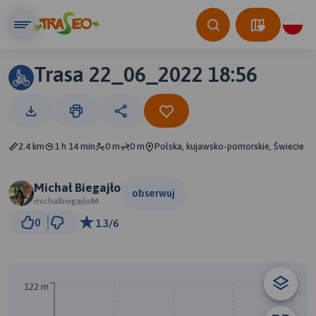
Trasa 22_06_2022 18:56
2.4 km
1 h 14 min
0 m
0 m
Polska, kujawsko-pomorskie, Świecie
Michał Biegajło
obserwuj
michalbiegajlo84
200 m
0
1.3/6
© Traseo Map
© OpenMapTiles
© OpenStreetMap contributors
A
B
122 m