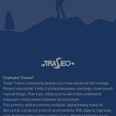
Czym jest Traseo?
Dzięki Traseo z łatwością wyznaczysz trasę wycieczki lub treningu.
Możesz skorzystać z kilku trybów planowania: pieszego, rowerowych
i narciarskiego. Plan trasy zobaczysz na autorskim podkładzie
mapowym z kolorowymi szlakami turystycznymi.
Przy pomocy aplikacji możesz podążać zaplanowaną trasą lub
skorzystać z propozycji innych użytkowników. Rób zdjęcia, nagrywaj
ślad, dodawaj opisy, zapisuj i edytuj trasę. Możesz podzielić się nią