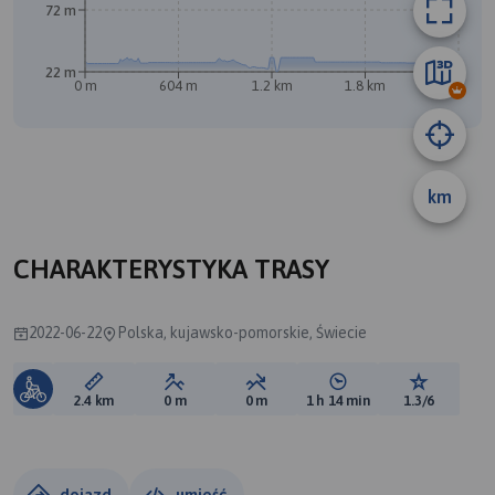
72 m
22 m
0 m
604 m
1.2 km
1.8 km
2.4 km
km
CHARAKTERYSTYKA TRASY
2022-06-22
Polska, kujawsko-pomorskie, Świecie
Długość trasy:
Suma przewyższeń:
Suma spadków:
Średni czas potrzebny 
Ocena tras
2.4 km
0 m
0 m
1 h 14 min
1.3/6
dojazd
umieść