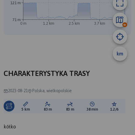
121 m
B
A
71 m
0 m
1.2 km
2.5 km
3.7 km
5 km
km
CHARAKTERYSTYKA TRASY
2023-08-21
Polska, wielkopolskie
Długość trasy:
Suma przewyższeń:
Suma spadków:
Średni czas potrzebny 
Ocena tras
5 km
83 m
83 m
38 min
1.2/6
kółko