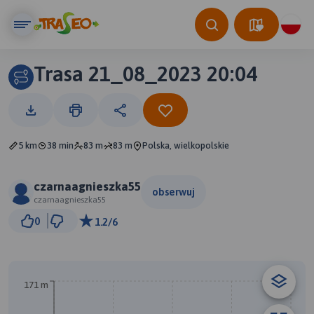
Trasa 21_08_2023 20:04
5 km
38 min
83 m
83 m
Polska, wielkopolskie
czarnaagnieszka55
obserwuj
czarnaagnieszka55
300 m
0
1.2/6
© Traseo Map
© OpenMapTiles
© OpenStreetMap contributors
171 m