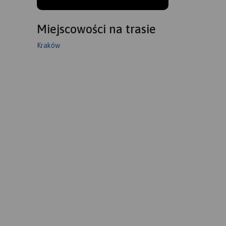
Miejscowości na trasie
Kraków
wskie
ze
ółnoc
oliny w