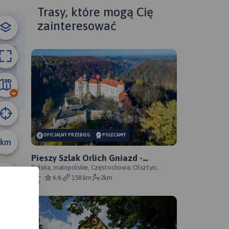
ributors
Trasy, które mogą Cię
zainteresować
711 m
OFICJALNY PRZEBIEG
POLECAMY
km
Pieszy Szlak Orlich Gniazd -
oficjalny przebieg szlaku
Polska, małopolskie, Częstochowa; Olsztyn;
Mirów; Bobolice; Morsko; Ogrodzieniec; Pilica;
6/6
158 km
2km
Smoleń; By