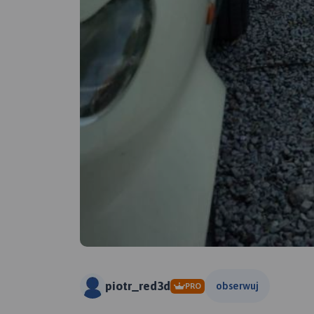
piotr_red3d
obserwuj
PRO