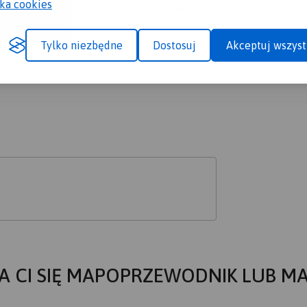
yka cookies
ewyższeń:
Suma spadków:
Średni czas potrzebny na pokon
Ocen
92 m
13 min
1.9/6
Tylko niezbędne
Dostosuj
Akceptuj wszyst
A CI SIĘ MAPOPRZEWODNIK LUB M