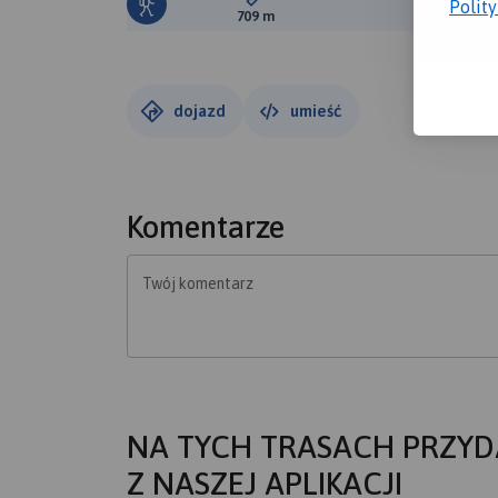
Polit
Długość trasy:
Suma prz
709 m
149 m
dojazd
umieść
Komentarze
Twój komentarz
NA TYCH TRASACH PRZYD
Z NASZEJ APLIKACJI