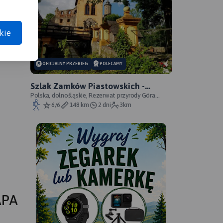
anie trasy:
a trasy:
kie
OFICJALNY PRZEBIEG
POLECAMY
Szlak Zamków Piastowskich -
oficjalny przebieg
Polska, dolnośląskie, Rezerwat przyrody Góra
Choina, Zagórze Śląskie, powiat wałbrzyski
6/6
148 km
2 dni
3km
APA