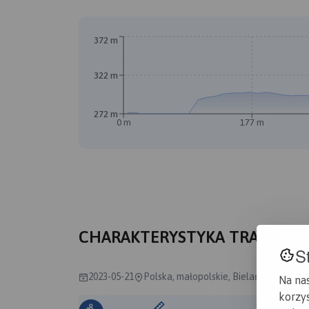
372 m
322 m
272 m
0 m
177 m
CHARAKTERYSTYKA TRASY
S
2023-05-21
Polska, małopolskie, Bielańsko-Tyniec
Na na
korzys