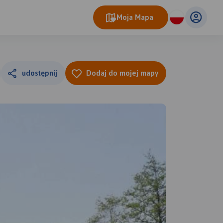
Moja Mapa
udostępnij
Dodaj do mojej mapy