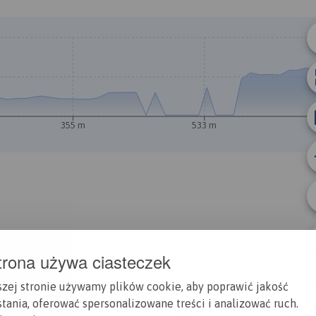
© Traseo Map
© OpenMapTiles
© OpenStreetMap cont
A
355 m
533 m
B
trona używa ciasteczek
ki Park Krajobrazowy, Kraków
szej stronie używamy plików cookie, aby poprawić jakość
tania, oferować spersonalizowane treści i analizować ruch.