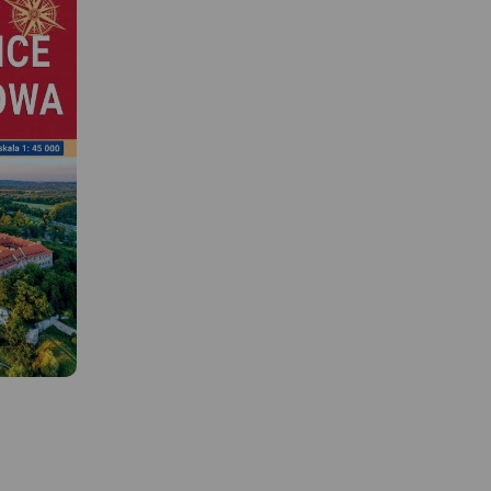
MAPA TURYSTYCZNA W
APLIKACJI TRASEO
 W
MAPA TURYSTYCZNA W
APLIKACJI TRASEO
Najnowszy Plan Krakowa,
obejmuje cały Kraków w
granicach administracyjnych
o i Pasma
Mapa Dolinki Podkrako
wraz z obrzeżami oraz część
e od
przedstawia najciekaws
Wieliczki, Skawiny, Zabierzowa.
ss w skali
tereny rekreacyjne na p
Aktualny, uzupełniony plan
azem i
od Krakowa. Obejmuje
miasta Krakowa przedstawiono
 szlaków
malownicze wąwozy i d