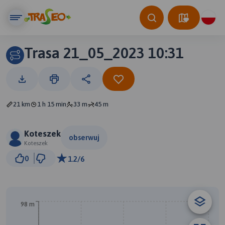
Trasa 21_05_2023 10:31
21 km
1 h 15 min
33 m
45 m
Koteszek
obserwuj
Koteszek
3 km
0
1.2/6
© Traseo Map
© OpenMapTiles
© OpenStreetMap contributors
98 m