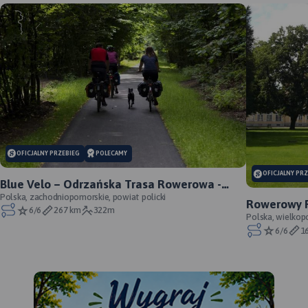
OFICJALNY PRZEBIEG
POLECAMY
OFICJALNY PR
Blue Velo – Odrzańska Trasa Rowerowa -
oficjalny przebieg
Polska, zachodniopomorskie, powiat policki
Rowerowy P
6/6
267 km
322m
oficjalny p
Polska, wielkop
6/6
1