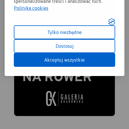
spersonalizowane treści i analizować ruch.
Polityka cookies
Tylko niezbędne
Dostosuj
Akceptuj wszystkie