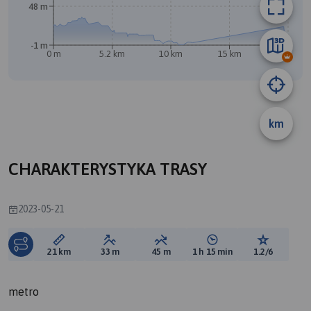
48 m
A
B
-1 m
0 m
5.2 km
10 km
15 km
21 km
km
CHARAKTERYSTYKA TRASY
2023-05-21
Długość trasy:
Suma przewyższeń:
Suma spadków:
Średni czas potrzebny 
Ocena tras
21 km
33 m
45 m
1 h 15 min
1.2/6
metro