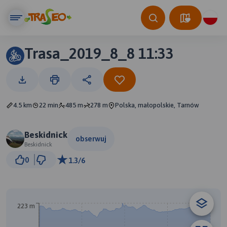
Trasa_2019_8_8 11:33
4.5 km
22 min
485 m
278 m
Polska, małopolskie, Tarnów
Beskidnick
obserwuj
Beskidnick
500 m
0
1.3/6
© Traseo Map
© OpenMapTiles
© OpenStreetMap contributors
223 m