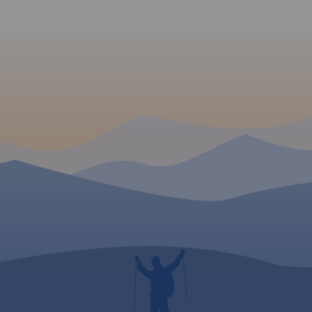
ruchu samochodowego. Jest
również kilometraż
prezentowanych tras. Poza
trasami Velo Małopolska na
mapie pokazano wszystkie
szlaki rowerowe (głównie
gminne, w znacznej części
terenowe). Specjalna grafika
pozwoliła na
wyeksponowanie tras i
szlaków
rowerowych. "Małopolska na
rowerze" to
mapa/niezbędnik -
obowiązkowe wyposażenie
dla wszystkich rowerzystów o
zacięciu turystycznym,
szczególnie tych
nastawionych na przejazdy
długodystansowe na
rowerach