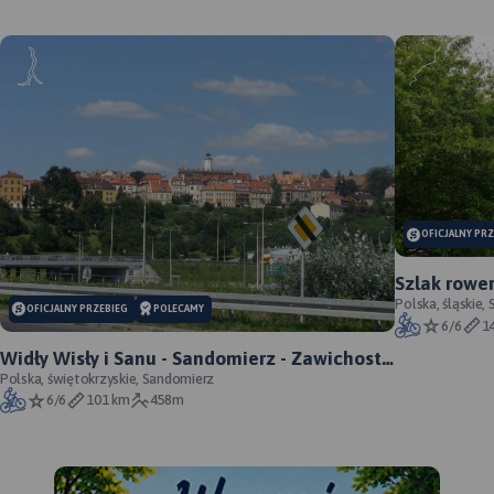
OFICJALNY PR
Szlak rowe
oficjalny p
Polska, śląskie,
OFICJALNY PRZEBIEG
POLECAMY
6/6
1
Widły Wisły i Sanu - Sandomierz - Zawichost -
Annopol - oficjalny przebieg
Polska, świętokrzyskie, Sandomierz
6/6
101 km
458m