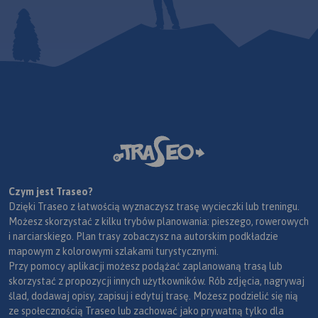
trekkingowych. Mapę offline
można zakupić w aplikacji
Traseo na urządzenia
mobilne.
Rok wydania 2024
Czym jest Traseo?
Dzięki Traseo z łatwością wyznaczysz trasę wycieczki lub treningu.
Możesz skorzystać z kilku trybów planowania: pieszego, rowerowych
i narciarskiego. Plan trasy zobaczysz na autorskim podkładzie
mapowym z kolorowymi szlakami turystycznymi.
Przy pomocy aplikacji możesz podążać zaplanowaną trasą lub
skorzystać z propozycji innych użytkowników. Rób zdjęcia, nagrywaj
ślad, dodawaj opisy, zapisuj i edytuj trasę. Możesz podzielić się nią
ze społecznością Traseo lub zachować jako prywatną tylko dla