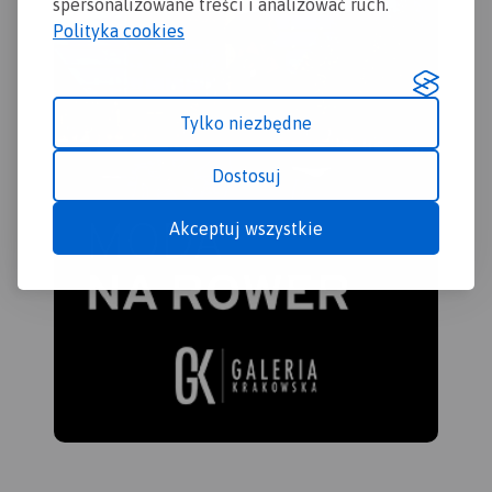
spersonalizowane treści i analizować ruch.
Polityka cookies
Tylko niezbędne
Dostosuj
Akceptuj wszystkie