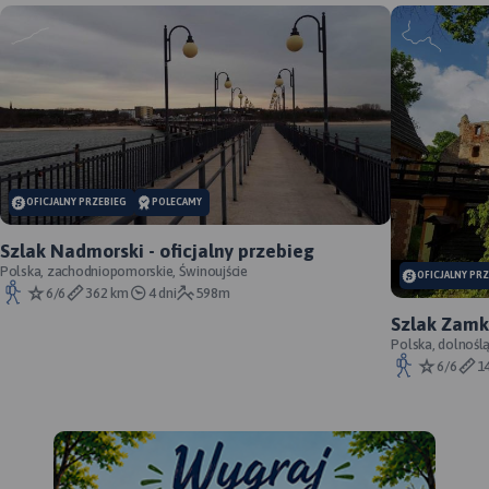
OFICJALNY PRZEBIEG
POLECAMY
Szlak Nadmorski - oficjalny przebieg
Polska, zachodniopomorskie, Świnoujście
OFICJALNY PR
6/6
362 km
4 dni
598m
Szlak Zamk
przebieg
Polska, dolnośl
Śląskie, powiat 
6/6
1