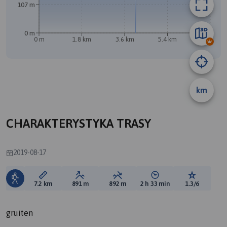
107 m
0 m
0 m
1.8 km
3.6 km
5.4 km
7.2 km
km
B
A
CHARAKTERYSTYKA TRASY
2019-08-17
Długość trasy:
Suma przewyższeń:
Suma spadków:
Średni czas potrzebny 
Ocena tras
7.2 km
891 m
892 m
2 h 33 min
1.3/6
gruiten