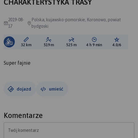
CHARAKTERYSTYKA TRASY
2019-08-
Polska, kujawsko-pomorskie, Koronowo, powiat
17
bydgoski
Długość trasy:
Suma przewyższeń:
Suma spadków:
Średni czas potrzebny 
Ocena tras
32 km
519 m
525 m
4 h 9 min
4.0/6
Super fajnie
dojazd
umieść
Komentarze
Twój komentarz