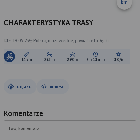
km
A
CHARAKTERYSTYKA TRASY
2019-05-25
Polska, mazowieckie, powiat ostrołęcki
Długość trasy:
Suma przewyższeń:
Suma spadków:
Średni czas potrzebny 
Ocena tras
14 km
293 m
298 m
2 h 13 min
3.0/6
dojazd
umieść
Komentarze
Twój komentarz