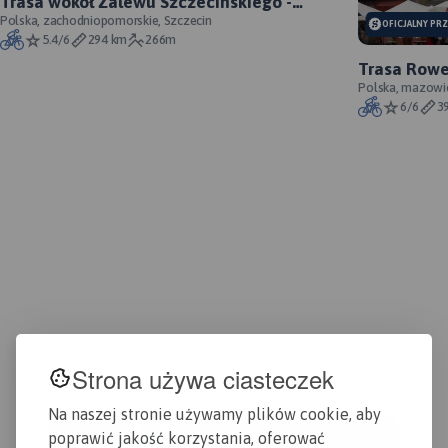
Trasa wokół Zalewu Szczecińskiego -
oficjalny przebieg szlaku
Polska, zachodniopomorskie, Szczecin
OFICJALNY PR
5.4/6
294 km
266m
Trasa Rowe
Gdańsk - of
Polska, mazowi
6/6
3
Strona używa ciasteczek
Na naszej stronie używamy plików cookie, aby
poprawić jakość korzystania, oferować