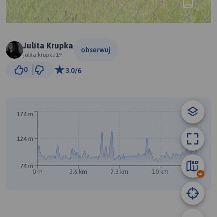
Julita Krupka
obserwuj
julita.krupka19
3 km
0
3.0/6
© Traseo Map
© OpenMapTiles
© OpenStreetMap contributors
B
174 m
124 m
74 m
0 m
3.6 km
7.3 km
10 km
14 km