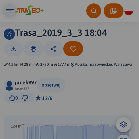
Trasa_2019_3_3 18:04
4.3 km
28 min
1780 m
1777 m
Polska, mazowieckie, Warszawa
jacek997
obserwuj
jacek997
100 m
0
1.2/6
© Traseo Map
© OpenMapTiles
© OpenStreetMap contributors
124 m