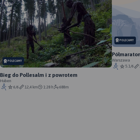
POLECAMY
Półmaraton
Warszawa
POLECAMY
5.1/6
Bieg do Pollesalm i z powrotem
Huben
6/6
12,4 km
1:28 h
688m