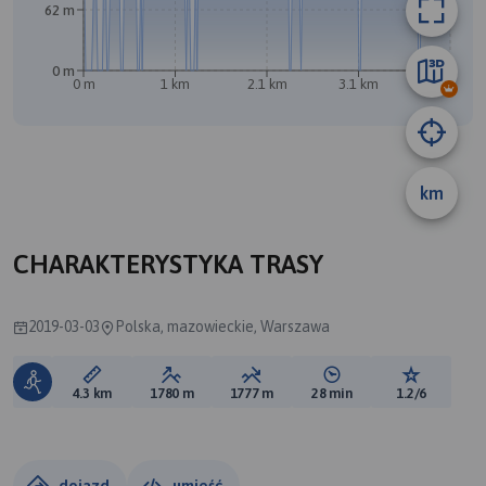
62 m
0 m
0 m
1 km
2.1 km
3.1 km
4.2 km
B
km
A
CHARAKTERYSTYKA TRASY
2019-03-03
Polska, mazowieckie, Warszawa
Długość trasy:
Suma przewyższeń:
Suma spadków:
Średni czas potrzebny 
Ocena tras
4.3 km
1780 m
1777 m
28 min
1.2/6
dojazd
umieść